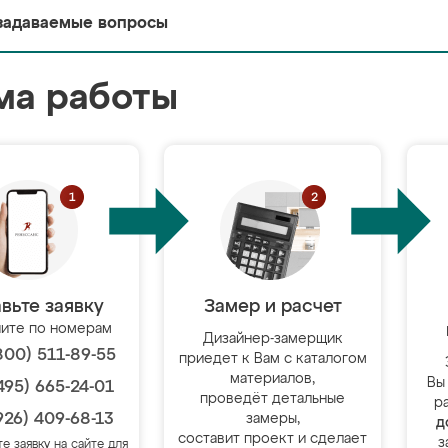
задаваемые вопросы
ма работы
вьте заявку
Замер и расчет
ите по номерам
Дизайнер-замерщик
800) 511-89-55
приедет к Вам с каталогом
материалов,
Вы
495) 665-24-01
проведёт детальные
р
926) 409-68-13
замеры,
д
составит проект и сделает
з
те заявку на сайте для