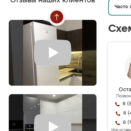
Отзывы наших клиентов
Часто 
Схе
Оста
Позвон
8 (
8 (
8 (
Или оставь