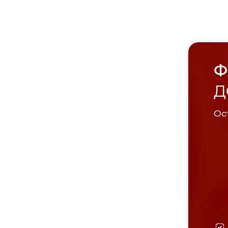
Ф
Д
Ост