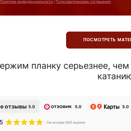
Политике конфиденциальности
|
Пользовательскому соглашению
ПОСМОТРЕТЬ МАТ
ержим планку серьезнее, чем
катани
е отзывы
5.0
5.0
5.0
5
На основе
945
оценок