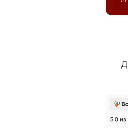
Д
Вс
5.0
из 