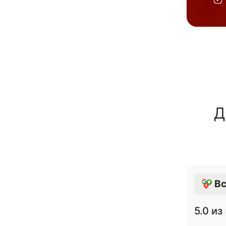
Д
Вс
5.0
из 