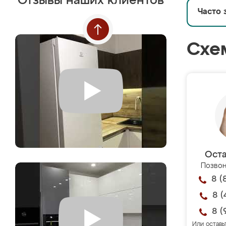
Отзывы наших клиентов
Часто 
Схе
Оста
Позвон
8 (
8 (
8 (
Или оставь