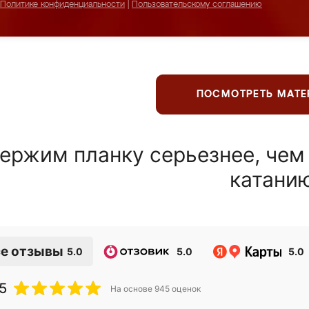
Политике конфиденциальности
|
Пользовательскому соглашению
ПОСМОТРЕТЬ МАТ
ержим планку серьезнее, чем
катани
е отзывы
5.0
5.0
5.0
5
На основе
945
оценок