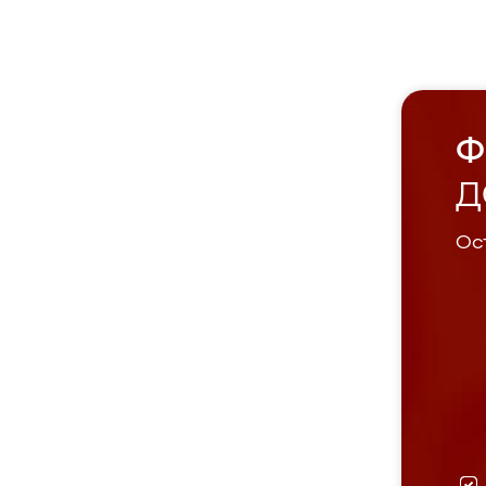
Ф
Д
Ост