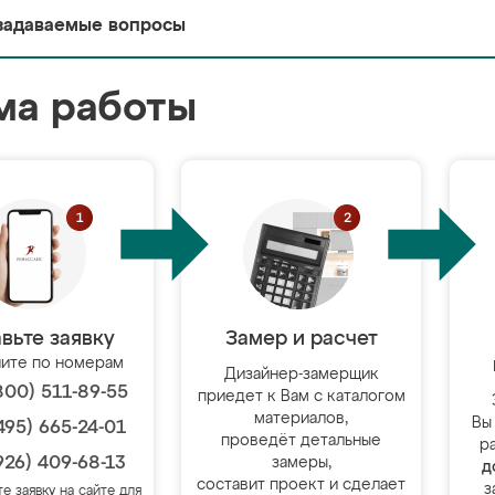
задаваемые вопросы
ма работы
вьте заявку
Замер и расчет
ите по номерам
Дизайнер-замерщик
800) 511-89-55
приедет к Вам с каталогом
материалов,
Вы
495) 665-24-01
проведёт детальные
р
926) 409-68-13
замеры,
д
составит проект и сделает
з
те заявку на сайте для