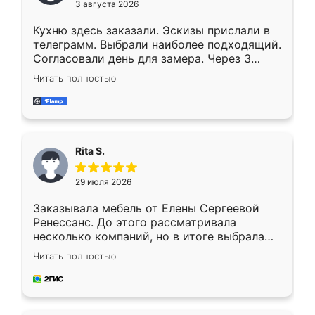
3 августа 2026
Кухню здесь заказали. Эскизы прислали в
телеграмм. Выбрали наиболее подходящий.
Согласовали день для замера. Через 3
недели кухня была уже готова. Остались
Читать полностью
довольны работой. Спасибо Ренессанс
мебель за качественную работу!
Rita S.
29 июля 2026
Заказывала мебель от Елены Сергеевой
Ренессанс. До этого рассматривала
несколько компаний, но в итоге выбрала
эту. Сначала обговорили условия, потом
Читать полностью
приехал замерщик, всё спокойно объяснил
и снял размеры. Изготовили в срок, с
доставкой тоже никаких проблем не
возникло. Сборку выполнили аккуратно,