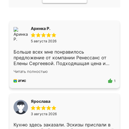
Аринка Р.
5 августа 2026
Больше всех мне понравилось
предложение от компании Ренессанс от
Елены Сергеевой. Подходяшщая цена и
короткие сроки изготовления. Приехавший
Читать полностью
для замера сотрудник Владислав
предложил по моему эскизу самый
1
подходящий вариант шкафа. Немного его
видоизменил, получилось даже лучше, чем
я хотела.
Ярослава
3 августа 2026
Кухню здесь заказали. Эскизы прислали в