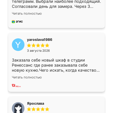
телеграмм. Выбрали наиболее подходящий.
Согласовали день для замера. Через 3
недели кухня была уже готова. Остались
Читать полностью
довольны работой. Спасибо Ренессанс
мебель за качественную работу!
yaroslava1986
3 августа 2026
Заказала себе новый шкаф в студии
Ренессанс где ранее заказывала себе
новую кухню.Чего искать, когда качеством
вполне довольна. Служит кухня уже почти
Читать полностью
два года, нареканий нет.
Ярослава