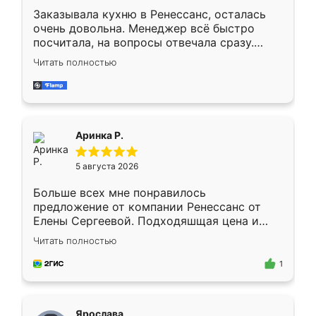
Заказывала кухню в Ренессанс, осталась
очень довольна. Менеджер всё быстро
посчитала, на вопросы отвечала сразу.
Замерщик приехал в субботу, подошёл к
Читать полностью
делу со всей ответственностью. Собрали
за день, ребята работали аккуратно, даже
пыли почти не было. Качество отличное,
ящики ходят плавно, ничего не скрипит.
Всё подошло как влитое.
Аринка Р.
5 августа 2026
Больше всех мне понравилось
предложение от компании Ренессанс от
Елены Сергеевой. Подходяшщая цена и
короткие сроки изготовления. Приехавший
Читать полностью
для замера сотрудник Владислав
предложил по моему эскизу самый
1
подходящий вариант шкафа. Немного его
видоизменил, получилось даже лучше, чем
я хотела.
Ярослава