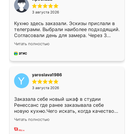
3 августа 2026
Кухню здесь заказали. Эскизы прислали в
телеграмм. Выбрали наиболее подходящий.
Согласовали день для замера. Через 3
недели кухня была уже готова. Остались
Читать полностью
довольны работой. Спасибо Ренессанс
мебель за качественную работу!
yaroslava1986
3 августа 2026
Заказала себе новый шкаф в студии
Ренессанс где ранее заказывала себе
новую кухню.Чего искать, когда качеством
вполне довольна. Служит кухня уже почти
Читать полностью
два года, нареканий нет.