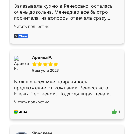
Заказывала кухню в Ренессанс, осталась
очень довольна. Менеджер всё быстро
посчитала, на вопросы отвечала сразу.
Замерщик приехал в субботу, подошёл к
Читать полностью
делу со всей ответственностью. Собрали
за день, ребята работали аккуратно, даже
пыли почти не было. Качество отличное,
ящики ходят плавно, ничего не скрипит.
Всё подошло как влитое.
Аринка Р.
5 августа 2026
Больше всех мне понравилось
предложение от компании Ренессанс от
Елены Сергеевой. Подходяшщая цена и
короткие сроки изготовления. Приехавший
Читать полностью
для замера сотрудник Владислав
предложил по моему эскизу самый
1
подходящий вариант шкафа. Немного его
видоизменил, получилось даже лучше, чем
я хотела.
Ярослава