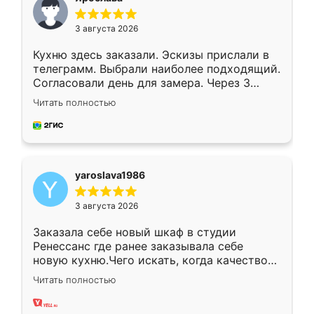
3 августа 2026
Кухню здесь заказали. Эскизы прислали в
телеграмм. Выбрали наиболее подходящий.
Согласовали день для замера. Через 3
недели кухня была уже готова. Остались
Читать полностью
довольны работой. Спасибо Ренессанс
мебель за качественную работу!
yaroslava1986
3 августа 2026
Заказала себе новый шкаф в студии
Ренессанс где ранее заказывала себе
новую кухню.Чего искать, когда качеством
вполне довольна. Служит кухня уже почти
Читать полностью
два года, нареканий нет.