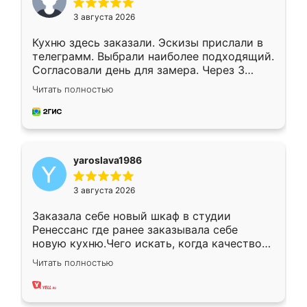
3 августа 2026
Кухню здесь заказали. Эскизы прислали в
телеграмм. Выбрали наиболее подходящий.
Согласовали день для замера. Через 3
недели кухня была уже готова. Остались
Читать полностью
довольны работой. Спасибо Ренессанс
мебель за качественную работу!
yaroslava1986
3 августа 2026
Заказала себе новый шкаф в студии
Ренессанс где ранее заказывала себе
новую кухню.Чего искать, когда качеством
вполне довольна. Служит кухня уже почти
Читать полностью
два года, нареканий нет.