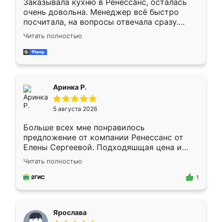
Заказывала кухню в Ренессанс, осталась
очень довольна. Менеджер всё быстро
посчитала, на вопросы отвечала сразу.
Замерщик приехал в субботу, подошёл к
Читать полностью
делу со всей ответственностью. Собрали
за день, ребята работали аккуратно, даже
пыли почти не было. Качество отличное,
ящики ходят плавно, ничего не скрипит.
Всё подошло как влитое.
Аринка Р.
5 августа 2026
Больше всех мне понравилось
предложение от компании Ренессанс от
Елены Сергеевой. Подходяшщая цена и
короткие сроки изготовления. Приехавший
Читать полностью
для замера сотрудник Владислав
предложил по моему эскизу самый
1
подходящий вариант шкафа. Немного его
видоизменил, получилось даже лучше, чем
я хотела.
Ярослава