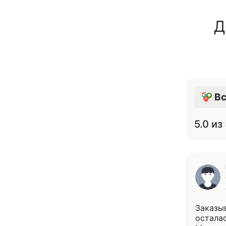
Д
Вс
5.0
из 
Заказыв
осталас