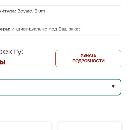
итура:
Boyard, Blum
еры:
индивидуально под Ваш заказ
екту:
УЗНАТЬ
лы
ПОДРОБНОСТИ
▼