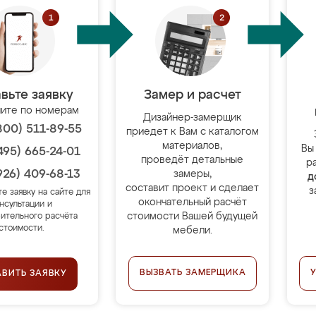
вьте заявку
Замер и расчет
ите по номерам
Дизайнер-замерщик
800) 511-89-55
приедет к Вам с каталогом
материалов,
Вы
495) 665-24-01
проведёт детальные
р
926) 409-68-13
замеры,
д
составит проект и сделает
з
те заявку на сайте для
окончательный расчёт
нсультации и
стоимости Вашей будущей
ительного расчёта
стоимости.
мебели.
ВЫЗВАТЬ ЗАМЕРЩИКА
АВИТЬ ЗАЯВКУ