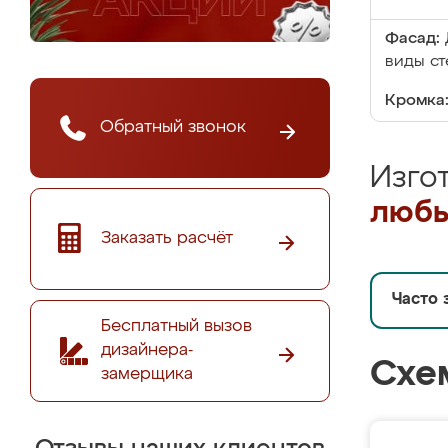
Фасад:
виды ст
Кромка
Обратный звонок
Изго
любы
Заказать расчёт
Часто 
Бесплатный вызов
дизайнера-
Схе
замерщика