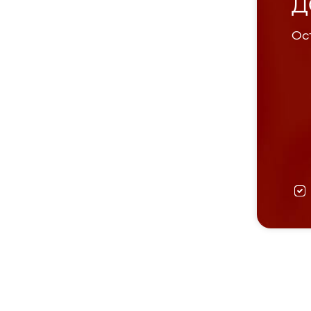
Д
Ост