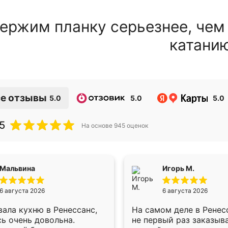
ержим планку серьезнее, чем
катани
е отзывы
5.0
5.0
5.0
5
На основе
945
оценок
Мальвина
Игорь М.
6 августа 2026
6 августа 2026
ала кухню в Ренессанс,
На самом деле в Ренес
ь очень довольна.
не первый раз заказыв