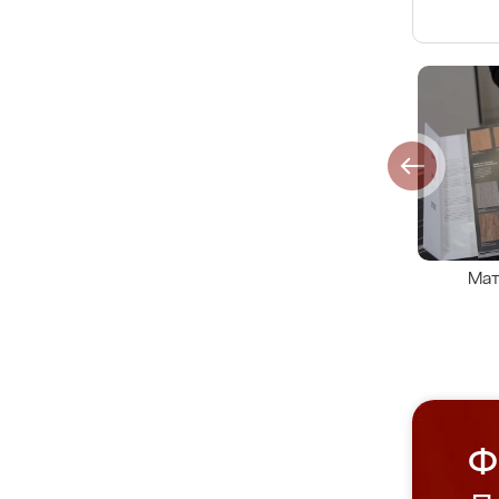
Мат
Ф