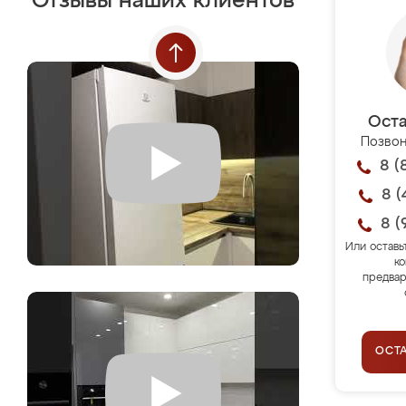
Отзывы наших клиентов
Оста
Позвон
8 (
8 (
8 (
Или оставь
ко
предвар
ОСТ