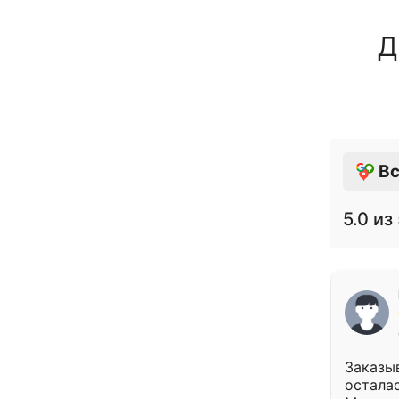
Д
Вс
5.0
из 
Заказыв
осталас