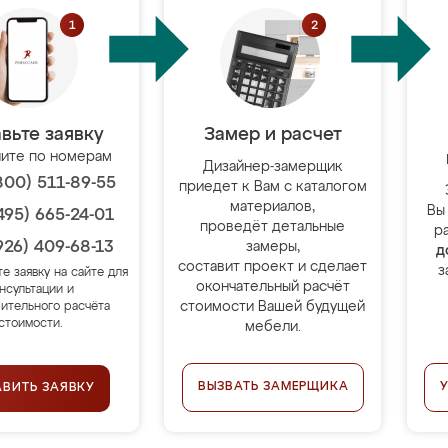
вьте заявку
Замер и расчет
ите по номерам
Дизайнер-замерщик
800) 511-89-55
приедет к Вам с каталогом
материалов,
Вы
495) 665-24-01
проведёт детальные
р
926) 409-68-13
замеры,
д
составит проект и сделает
з
те заявку на сайте для
окончательный расчёт
нсультации и
стоимости Вашей будущей
ительного расчёта
стоимости.
мебели.
ВЫЗВАТЬ ЗАМЕРЩИКА
АВИТЬ ЗАЯВКУ