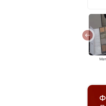
Мат
Ф