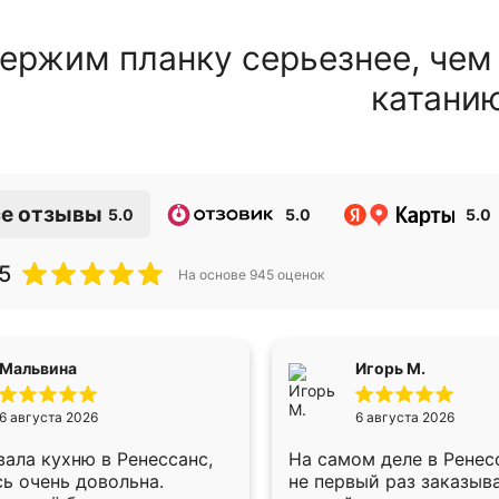
ержим планку серьезнее, чем
катани
е отзывы
5.0
5.0
5.0
5
На основе
945
оценок
Мальвина
Игорь М.
6 августа 2026
6 августа 2026
ала кухню в Ренессанс,
На самом деле в Ренес
ь очень довольна.
не первый раз заказыв