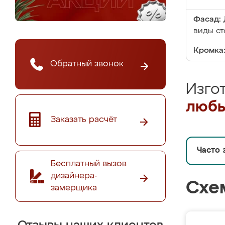
Фасад:
виды ст
Кромка
Обратный звонок
Изго
любы
Заказать расчёт
Часто 
Бесплатный вызов
дизайнера-
Схе
замерщика