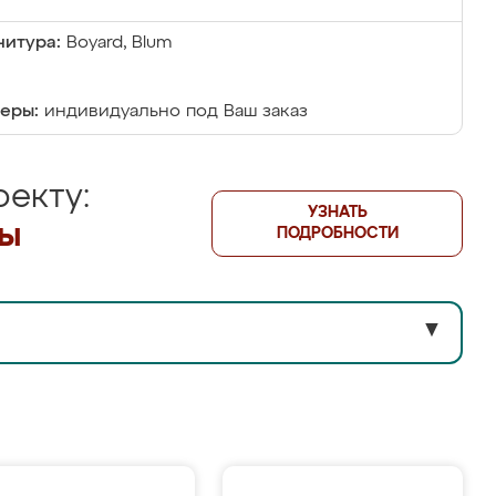
итура:
Boyard, Blum
еры:
индивидуально под Ваш заказ
екту:
УЗНАТЬ
лы
ПОДРОБНОСТИ
▼