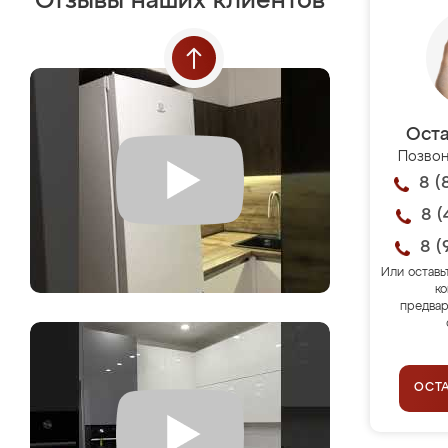
Отзывы наших клиентов
Оста
Позвон
8 (
8 (
8 (
Или оставь
ко
предвар
ОСТ