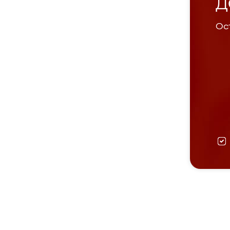
Д
Ост