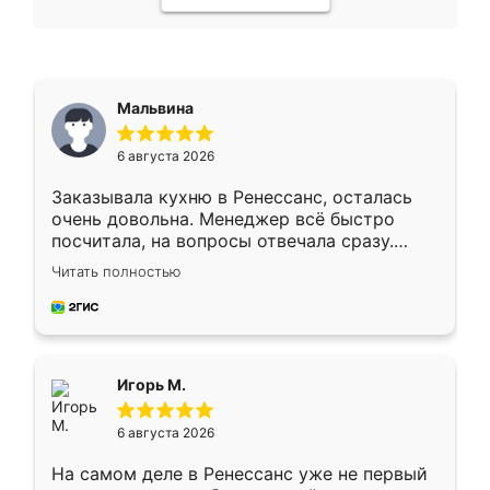
Мальвина
6 августа 2026
Заказывала кухню в Ренессанс, осталась
очень довольна. Менеджер всё быстро
посчитала, на вопросы отвечала сразу.
Замерщик приехал в субботу, подошёл к
Читать полностью
делу со всей ответственностью. Собрали
за день, ребята работали аккуратно, даже
пыли почти не было. Качество отличное,
ящики ходят плавно, ничего не скрипит.
Всё подошло как влитое.
Игорь М.
6 августа 2026
На самом деле в Ренессанс уже не первый