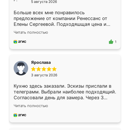
5 августа 2026
Больше всех мне понравилось
предложение от компании Ренессанс от
Елены Сергеевой. Подходяшщая цена и
короткие сроки изготовления. Приехавший
Читать полностью
для замера сотрудник Владислав
предложил по моему эскизу самый
1
подходящий вариант шкафа. Немного его
видоизменил, получилось даже лучше, чем
я хотела.
Ярослава
3 августа 2026
Кухню здесь заказали. Эскизы прислали в
телеграмм. Выбрали наиболее подходящий.
Согласовали день для замера. Через 3
недели кухня была уже готова. Остались
Читать полностью
довольны работой. Спасибо Ренессанс
мебель за качественную работу!