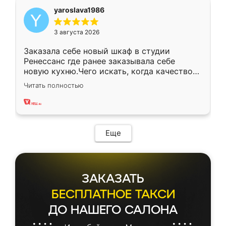
yaroslava1986
3 августа 2026
Заказала себе новый шкаф в студии
Ренессанс где ранее заказывала себе
новую кухню.Чего искать, когда качеством
вполне довольна. Служит кухня уже почти
Читать полностью
два года, нареканий нет.
Еще
ЗАКАЗАТЬ
БЕСПЛАТНОЕ ТАКСИ
ДО НАШЕГО САЛОНА