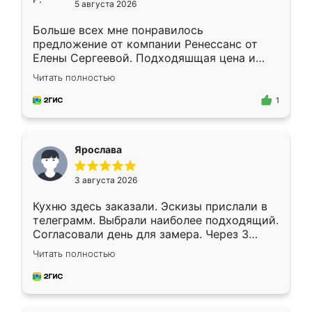
5 августа 2026
Больше всех мне понравилось
предложение от компании Ренессанс от
Елены Сергеевой. Подходяшщая цена и
короткие сроки изготовления. Приехавший
Читать полностью
для замера сотрудник Владислав
предложил по моему эскизу самый
1
подходящий вариант шкафа. Немного его
видоизменил, получилось даже лучше, чем
я хотела.
Ярослава
3 августа 2026
Кухню здесь заказали. Эскизы прислали в
телеграмм. Выбрали наиболее подходящий.
Согласовали день для замера. Через 3
недели кухня была уже готова. Остались
Читать полностью
довольны работой. Спасибо Ренессанс
мебель за качественную работу!