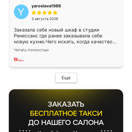
yaroslava1986
3 августа 2026
Заказала себе новый шкаф в студии
Ренессанс где ранее заказывала себе
новую кухню.Чего искать, когда качеством
вполне довольна. Служит кухня уже почти
Читать полностью
два года, нареканий нет.
Еще
ЗАКАЗАТЬ
БЕСПЛАТНОЕ ТАКСИ
ДО НАШЕГО САЛОНА