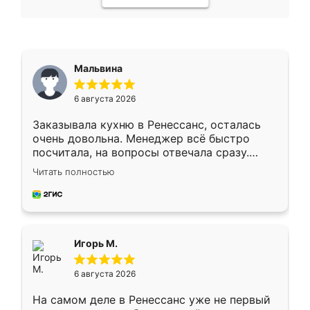
Мальвина
6 августа 2026
Заказывала кухню в Ренессанс, осталась
очень довольна. Менеджер всё быстро
посчитала, на вопросы отвечала сразу.
Замерщик приехал в субботу, подошёл к
Читать полностью
делу со всей ответственностью. Собрали
за день, ребята работали аккуратно, даже
пыли почти не было. Качество отличное,
ящики ходят плавно, ничего не скрипит.
Всё подошло как влитое.
Игорь М.
6 августа 2026
На самом деле в Ренессанс уже не первый