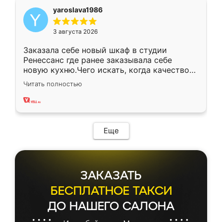
yaroslava1986
3 августа 2026
Заказала себе новый шкаф в студии
Ренессанс где ранее заказывала себе
новую кухню.Чего искать, когда качеством
вполне довольна. Служит кухня уже почти
Читать полностью
два года, нареканий нет.
Еще
ЗАКАЗАТЬ
БЕСПЛАТНОЕ ТАКСИ
ДО НАШЕГО САЛОНА