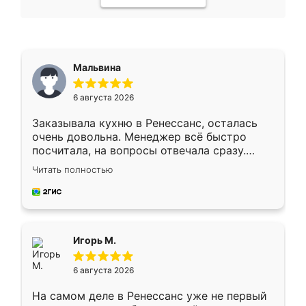
Мальвина
6 августа 2026
Заказывала кухню в Ренессанс, осталась
очень довольна. Менеджер всё быстро
посчитала, на вопросы отвечала сразу.
Замерщик приехал в субботу, подошёл к
Читать полностью
делу со всей ответственностью. Собрали
за день, ребята работали аккуратно, даже
пыли почти не было. Качество отличное,
ящики ходят плавно, ничего не скрипит.
Всё подошло как влитое.
Игорь М.
6 августа 2026
На самом деле в Ренессанс уже не первый