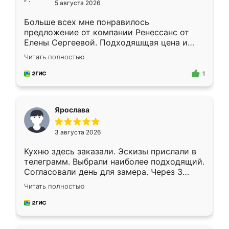
5 августа 2026
Больше всех мне понравилось
предложение от компании Ренессанс от
Елены Сергеевой. Подходяшщая цена и
короткие сроки изготовления. Приехавший
Читать полностью
для замера сотрудник Владислав
предложил по моему эскизу самый
1
подходящий вариант шкафа. Немного его
видоизменил, получилось даже лучше, чем
я хотела.
Ярослава
3 августа 2026
Кухню здесь заказали. Эскизы прислали в
телеграмм. Выбрали наиболее подходящий.
Согласовали день для замера. Через 3
недели кухня была уже готова. Остались
Читать полностью
довольны работой. Спасибо Ренессанс
мебель за качественную работу!