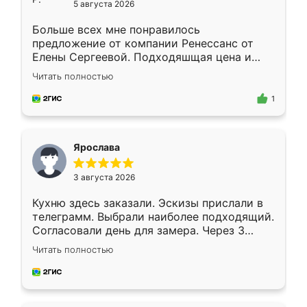
5 августа 2026
Больше всех мне понравилось
предложение от компании Ренессанс от
Елены Сергеевой. Подходяшщая цена и
короткие сроки изготовления. Приехавший
Читать полностью
для замера сотрудник Владислав
предложил по моему эскизу самый
1
подходящий вариант шкафа. Немного его
видоизменил, получилось даже лучше, чем
я хотела.
Ярослава
3 августа 2026
Кухню здесь заказали. Эскизы прислали в
телеграмм. Выбрали наиболее подходящий.
Согласовали день для замера. Через 3
недели кухня была уже готова. Остались
Читать полностью
довольны работой. Спасибо Ренессанс
мебель за качественную работу!