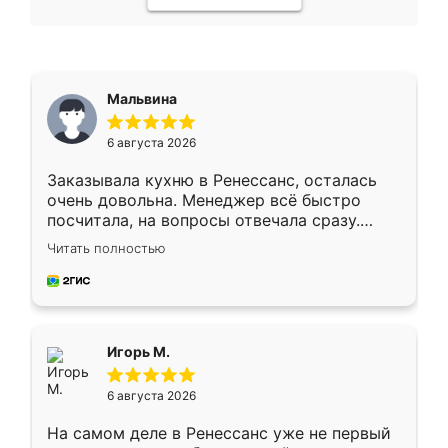
Мальвина
6 августа 2026
Заказывала кухню в Ренессанс, осталась
очень довольна. Менеджер всё быстро
посчитала, на вопросы отвечала сразу.
Замерщик приехал в субботу, подошёл к
Читать полностью
делу со всей ответственностью. Собрали
за день, ребята работали аккуратно, даже
пыли почти не было. Качество отличное,
ящики ходят плавно, ничего не скрипит.
Всё подошло как влитое.
Игорь М.
6 августа 2026
На самом деле в Ренессанс уже не первый