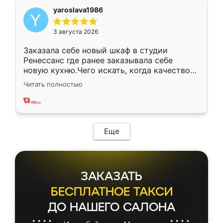
yaroslava1986
3 августа 2026
Заказала себе новый шкаф в студии
Ренессанс где ранее заказывала себе
новую кухню.Чего искать, когда качеством
вполне довольна. Служит кухня уже почти
Читать полностью
два года, нареканий нет.
Еще
ЗАКАЗАТЬ
БЕСПЛАТНОЕ ТАКСИ
ДО НАШЕГО САЛОНА