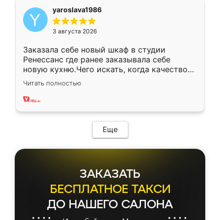
yaroslava1986
3 августа 2026
Заказала себе новый шкаф в студии
Ренессанс где ранее заказывала себе
новую кухню.Чего искать, когда качеством
вполне довольна. Служит кухня уже почти
Читать полностью
два года, нареканий нет.
Еще
ЗАКАЗАТЬ
БЕСПЛАТНОЕ ТАКСИ
ДО НАШЕГО САЛОНА