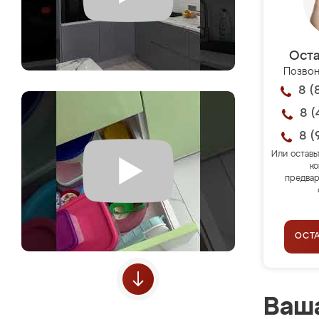
Оста
Позвон
8 (
8 (
8 (
Или оставь
ко
предвар
ОСТ
Ваша