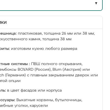
▼
ики
лешница:
пластиковая, толщина 26 мм или 38 мм;
скусственного камня, толщина 38 мм
риты:
изготовим кухню любого размера
тные системы :
ПВШ полного открывания,
ембоксы BOYARD (Россия), Blum (Австрия) или
ich (Германия) с плавным закрыванием дверок или
этой опции
ль:
в цвет фасадов или корпуса
ссуары:
Выкатные корзины, бутылочницы,
ебные уголки, карусели