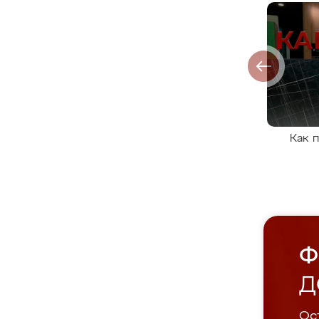
Как 
Ф
Д
Ост