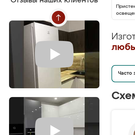
Отзывы наших клиентов
Пристен
освеще
Изго
любы
Часто 
Схе