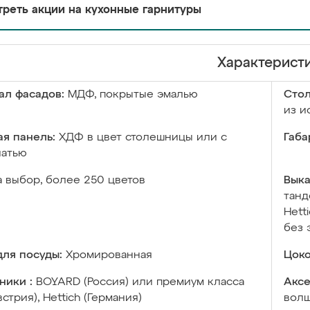
реть акции на кухонные гарнитуры
Характерист
ал фасадов:
МДФ, покрытые эмалью
Сто
из и
я панель:
ХДФ в цвет столешницы или с
Габа
чатью
а выбор, более 250 цветов
Выка
танд
Hett
без 
ля посуды:
Хромированная
Цоко
ники :
BOYARD (Россия) или премиум класса
Аксе
встрия), Hettich (Германия)
волш