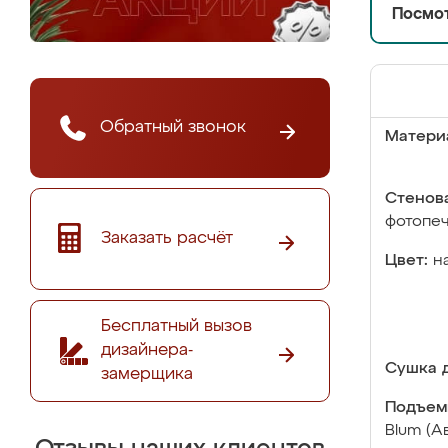
Посмот
Обратный звонок
Матери
Стенова
фотопе
Заказать расчёт
Цвет:
н
Бесплатный вызов
дизайнера-
Сушка д
замерщика
Подъем
Blum (А