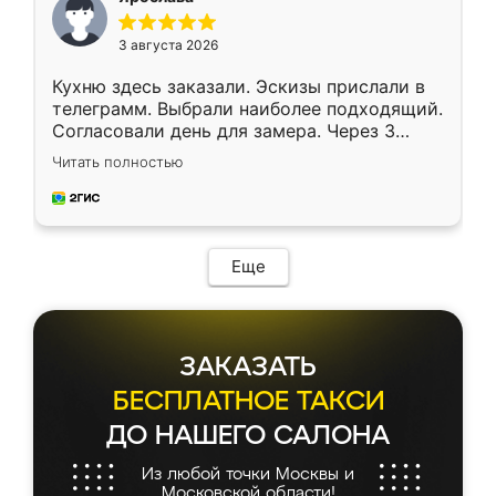
3 августа 2026
Кухню здесь заказали. Эскизы прислали в
телеграмм. Выбрали наиболее подходящий.
Согласовали день для замера. Через 3
недели кухня была уже готова. Остались
Читать полностью
довольны работой. Спасибо Ренессанс
мебель за качественную работу!
Еще
ЗАКАЗАТЬ
БЕСПЛАТНОЕ ТАКСИ
ДО НАШЕГО САЛОНА
Из любой точки Москвы и
Московской области!