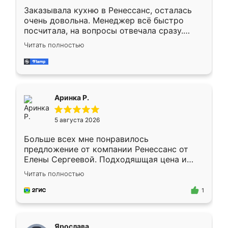
Заказывала кухню в Ренессанс, осталась
очень довольна. Менеджер всё быстро
посчитала, на вопросы отвечала сразу.
Замерщик приехал в субботу, подошёл к
Читать полностью
делу со всей ответственностью. Собрали
за день, ребята работали аккуратно, даже
пыли почти не было. Качество отличное,
ящики ходят плавно, ничего не скрипит.
Всё подошло как влитое.
Аринка Р.
5 августа 2026
Больше всех мне понравилось
предложение от компании Ренессанс от
Елены Сергеевой. Подходяшщая цена и
короткие сроки изготовления. Приехавший
Читать полностью
для замера сотрудник Владислав
предложил по моему эскизу самый
1
подходящий вариант шкафа. Немного его
видоизменил, получилось даже лучше, чем
я хотела.
Ярослава