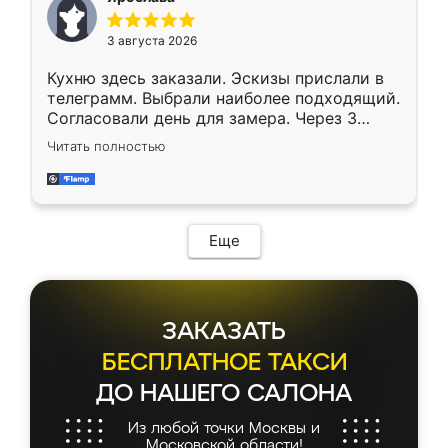
3 августа 2026
Кухню здесь заказали. Эскизы прислали в
телеграмм. Выбрали наиболее подходящий.
Согласовали день для замера. Через 3
недели кухня была уже готова. Остались
Читать полностью
довольны работой. Спасибо Ренессанс
мебель за качественную работу!
Еще
ЗАКАЗАТЬ
БЕСПЛАТНОЕ ТАКСИ
ДО НАШЕГО САЛОНА
Из любой точки Москвы и
Московской области!