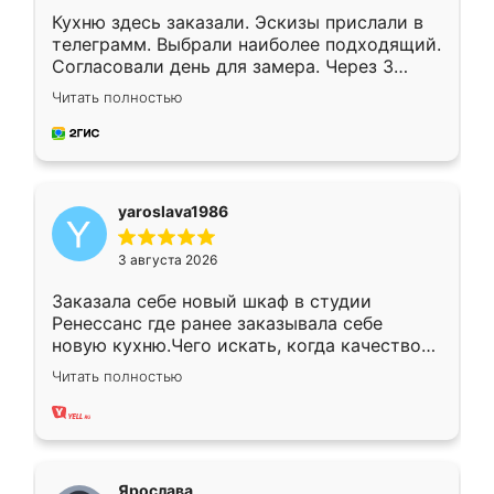
Кухню здесь заказали. Эскизы прислали в
телеграмм. Выбрали наиболее подходящий.
Согласовали день для замера. Через 3
недели кухня была уже готова. Остались
Читать полностью
довольны работой. Спасибо Ренессанс
мебель за качественную работу!
yaroslava1986
3 августа 2026
Заказала себе новый шкаф в студии
Ренессанс где ранее заказывала себе
новую кухню.Чего искать, когда качеством
вполне довольна. Служит кухня уже почти
Читать полностью
два года, нареканий нет.
Ярослава