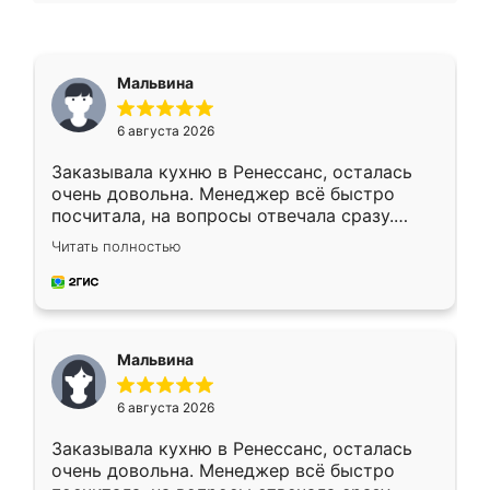
Мальвина
6 августа 2026
Заказывала кухню в Ренессанс, осталась
очень довольна. Менеджер всё быстро
посчитала, на вопросы отвечала сразу.
Замерщик приехал в субботу, подошёл к
Читать полностью
делу со всей ответственностью. Собрали
за день, ребята работали аккуратно, даже
пыли почти не было. Качество отличное,
ящики ходят плавно, ничего не скрипит.
Всё подошло как влитое.
Мальвина
6 августа 2026
Заказывала кухню в Ренессанс, осталась
очень довольна. Менеджер всё быстро