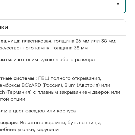
▼
ики
лешница:
пластиковая, толщина 26 мм или 38 мм;
скусственного камня, толщина 38 мм
риты:
изготовим кухню любого размера
тные системы :
ПВШ полного открывания,
ембоксы BOYARD (Россия), Blum (Австрия) или
ich (Германия) с плавным закрыванием дверок или
этой опции
ль:
в цвет фасадов или корпуса
ссуары:
Выкатные корзины, бутылочницы,
ебные уголки, карусели