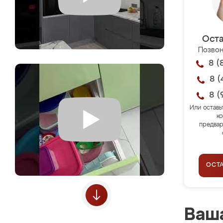
Оста
Позвон
8 (
8 (
8 (
Или оставь
ко
предвар
ОСТ
Ваша