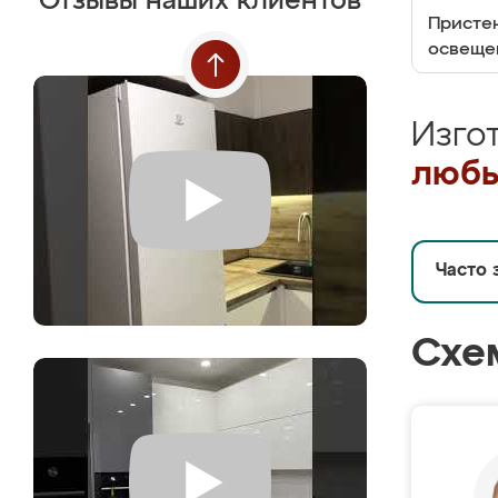
Отзывы наших клиентов
Пристен
освеще
Изго
любы
Часто 
Схе