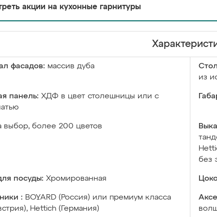
реть акции на кухонные гарнитуры
Характерист
ал фасадов:
массив дуба
Сто
из и
я панель:
ХДФ в цвет столешницы или с
Габа
чатью
а выбор, более 200 цветов
Выка
танд
Hett
без 
ля посуды:
Хромированная
Цоко
ники :
BOYARD (Россия) или премиум класса
Аксе
встрия), Hettich (Германия)
волш