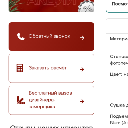
Посмот
Обратный звонок
Матери
Стенова
фотопе
Заказать расчёт
Цвет:
н
Бесплатный вызов
дизайнера-
Сушка д
замерщика
Подъем
Blum (А