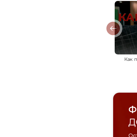
Как 
Ф
Д
Ост