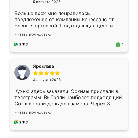
5 августа 2026
Больше всех мне понравилось
предложение от компании Ренессанс от
Елены Сергеевой. Подходяшщая цена и
короткие сроки изготовления. Приехавший
Читать полностью
для замера сотрудник Владислав
предложил по моему эскизу самый
1
подходящий вариант шкафа. Немного его
видоизменил, получилось даже лучше, чем
я хотела.
Ярослава
3 августа 2026
Кухню здесь заказали. Эскизы прислали в
телеграмм. Выбрали наиболее подходящий.
Согласовали день для замера. Через 3
недели кухня была уже готова. Остались
Читать полностью
довольны работой. Спасибо Ренессанс
мебель за качественную работу!