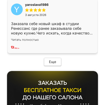
yaroslava1986
3 августа 2026
Заказала себе новый шкаф в студии
Ренессанс где ранее заказывала себе
новую кухню.Чего искать, когда качеством
вполне довольна. Служит кухня уже почти
Читать полностью
два года, нареканий нет.
Еще
ЗАКАЗАТЬ
БЕСПЛАТНОЕ ТАКСИ
ДО НАШЕГО САЛОНА