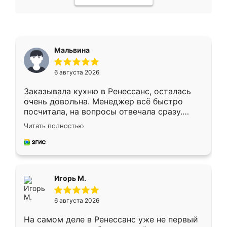
Мальвина
6 августа 2026
Заказывала кухню в Ренессанс, осталась
очень довольна. Менеджер всё быстро
посчитала, на вопросы отвечала сразу.
Замерщик приехал в субботу, подошёл к
Читать полностью
делу со всей ответственностью. Собрали
за день, ребята работали аккуратно, даже
пыли почти не было. Качество отличное,
ящики ходят плавно, ничего не скрипит.
Всё подошло как влитое.
Игорь М.
6 августа 2026
На самом деле в Ренессанс уже не первый