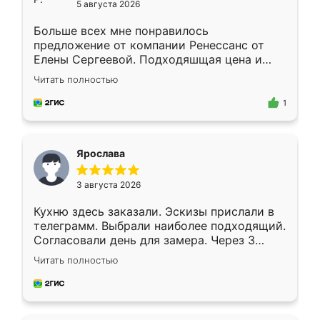
5 августа 2026
Больше всех мне понравилось
предложение от компании Ренессанс от
Елены Сергеевой. Подходяшщая цена и
короткие сроки изготовления. Приехавший
Читать полностью
для замера сотрудник Владислав
предложил по моему эскизу самый
1
подходящий вариант шкафа. Немного его
видоизменил, получилось даже лучше, чем
я хотела.
Ярослава
3 августа 2026
Кухню здесь заказали. Эскизы прислали в
телеграмм. Выбрали наиболее подходящий.
Согласовали день для замера. Через 3
недели кухня была уже готова. Остались
Читать полностью
довольны работой. Спасибо Ренессанс
мебель за качественную работу!