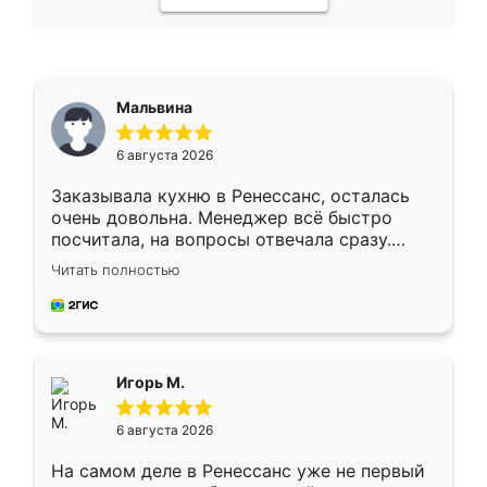
Мальвина
6 августа 2026
Заказывала кухню в Ренессанс, осталась
очень довольна. Менеджер всё быстро
посчитала, на вопросы отвечала сразу.
Замерщик приехал в субботу, подошёл к
Читать полностью
делу со всей ответственностью. Собрали
за день, ребята работали аккуратно, даже
пыли почти не было. Качество отличное,
ящики ходят плавно, ничего не скрипит.
Всё подошло как влитое.
Игорь М.
6 августа 2026
На самом деле в Ренессанс уже не первый