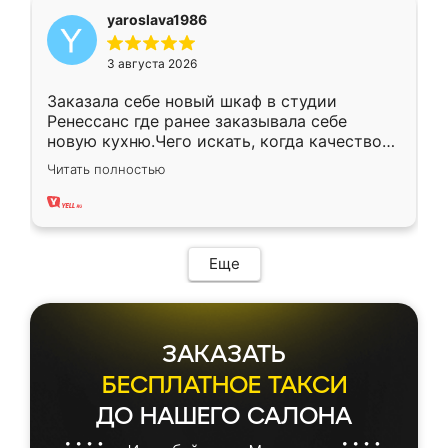
yaroslava1986
3 августа 2026
Заказала себе новый шкаф в студии
Ренессанс где ранее заказывала себе
новую кухню.Чего искать, когда качеством
вполне довольна. Служит кухня уже почти
Читать полностью
два года, нареканий нет.
Еще
ЗАКАЗАТЬ
БЕСПЛАТНОЕ ТАКСИ
ДО НАШЕГО САЛОНА