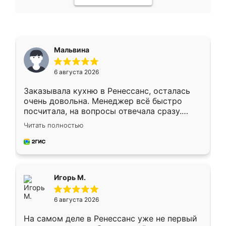
Мальвина
6 августа 2026
Заказывала кухню в Ренессанс, осталась
очень довольна. Менеджер всё быстро
посчитала, на вопросы отвечала сразу.
Замерщик приехал в субботу, подошёл к
Читать полностью
делу со всей ответственностью. Собрали
за день, ребята работали аккуратно, даже
пыли почти не было. Качество отличное,
ящики ходят плавно, ничего не скрипит.
Всё подошло как влитое.
Игорь М.
6 августа 2026
На самом деле в Ренессанс уже не первый