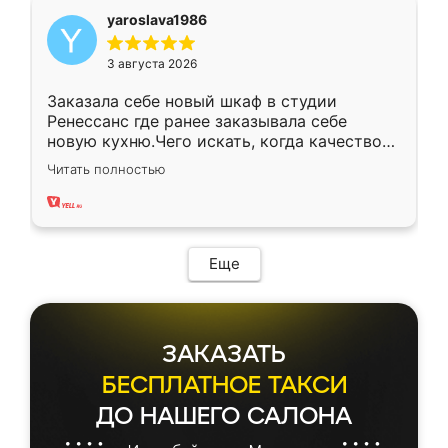
yaroslava1986
3 августа 2026
Заказала себе новый шкаф в студии
Ренессанс где ранее заказывала себе
новую кухню.Чего искать, когда качеством
вполне довольна. Служит кухня уже почти
Читать полностью
два года, нареканий нет.
Еще
ЗАКАЗАТЬ
БЕСПЛАТНОЕ ТАКСИ
ДО НАШЕГО САЛОНА