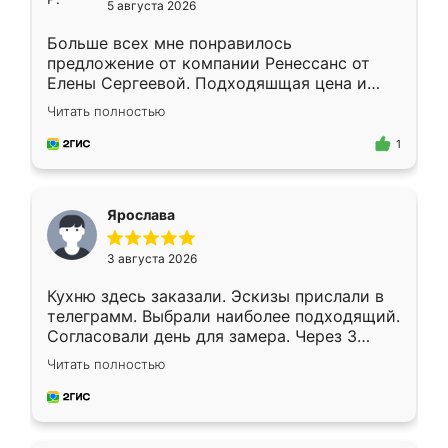
5 августа 2026
Больше всех мне понравилось
предложение от компании Ренессанс от
Елены Сергеевой. Подходяшщая цена и
короткие сроки изготовления. Приехавший
Читать полностью
для замера сотрудник Владислав
предложил по моему эскизу самый
1
подходящий вариант шкафа. Немного его
видоизменил, получилось даже лучше, чем
я хотела.
Ярослава
3 августа 2026
Кухню здесь заказали. Эскизы прислали в
телеграмм. Выбрали наиболее подходящий.
Согласовали день для замера. Через 3
недели кухня была уже готова. Остались
Читать полностью
довольны работой. Спасибо Ренессанс
мебель за качественную работу!