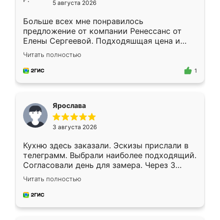
5 августа 2026
Больше всех мне понравилось
предложение от компании Ренессанс от
Елены Сергеевой. Подходяшщая цена и
короткие сроки изготовления. Приехавший
Читать полностью
для замера сотрудник Владислав
предложил по моему эскизу самый
1
подходящий вариант шкафа. Немного его
видоизменил, получилось даже лучше, чем
я хотела.
Ярослава
3 августа 2026
Кухню здесь заказали. Эскизы прислали в
телеграмм. Выбрали наиболее подходящий.
Согласовали день для замера. Через 3
недели кухня была уже готова. Остались
Читать полностью
довольны работой. Спасибо Ренессанс
мебель за качественную работу!