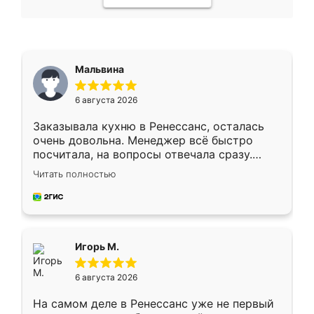
Мальвина
6 августа 2026
Заказывала кухню в Ренессанс, осталась
очень довольна. Менеджер всё быстро
посчитала, на вопросы отвечала сразу.
Замерщик приехал в субботу, подошёл к
Читать полностью
делу со всей ответственностью. Собрали
за день, ребята работали аккуратно, даже
пыли почти не было. Качество отличное,
ящики ходят плавно, ничего не скрипит.
Всё подошло как влитое.
Игорь М.
6 августа 2026
На самом деле в Ренессанс уже не первый