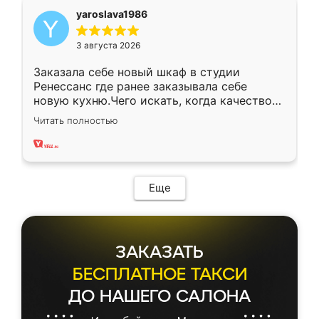
yaroslava1986
3 августа 2026
Заказала себе новый шкаф в студии
Ренессанс где ранее заказывала себе
новую кухню.Чего искать, когда качеством
вполне довольна. Служит кухня уже почти
Читать полностью
два года, нареканий нет.
Еще
ЗАКАЗАТЬ
БЕСПЛАТНОЕ ТАКСИ
ДО НАШЕГО САЛОНА