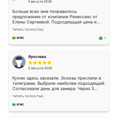
5 августа 2026
Больше всех мне понравилось
предложение от компании Ренессанс от
Елены Сергеевой. Подходяшщая цена и
короткие сроки изготовления. Приехавший
Читать полностью
для замера сотрудник Владислав
предложил по моему эскизу самый
1
подходящий вариант шкафа. Немного его
видоизменил, получилось даже лучше, чем
я хотела.
Ярослава
3 августа 2026
Кухню здесь заказали. Эскизы прислали в
телеграмм. Выбрали наиболее подходящий.
Согласовали день для замера. Через 3
недели кухня была уже готова. Остались
Читать полностью
довольны работой. Спасибо Ренессанс
мебель за качественную работу!