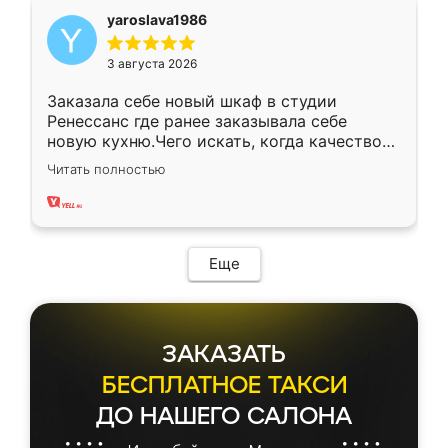
yaroslava1986
3 августа 2026
Заказала себе новый шкаф в студии
Ренессанс где ранее заказывала себе
новую кухню.Чего искать, когда качеством
вполне довольна. Служит кухня уже почти
Читать полностью
два года, нареканий нет.
Еще
ЗАКАЗАТЬ
БЕСПЛАТНОЕ ТАКСИ
ДО НАШЕГО САЛОНА