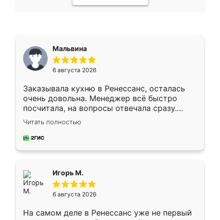
Мальвина
6 августа 2026
Заказывала кухню в Ренессанс, осталась
очень довольна. Менеджер всё быстро
посчитала, на вопросы отвечала сразу.
Замерщик приехал в субботу, подошёл к
Читать полностью
делу со всей ответственностью. Собрали
за день, ребята работали аккуратно, даже
пыли почти не было. Качество отличное,
ящики ходят плавно, ничего не скрипит.
Всё подошло как влитое.
Игорь М.
6 августа 2026
На самом деле в Ренессанс уже не первый