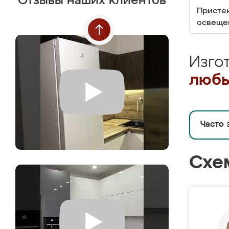
Отзывы наших клиентов
Пристен
освеще
Изго
любы
Часто 
Схе