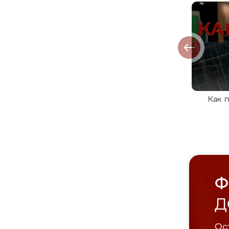
Как 
Ф
Д
Ост