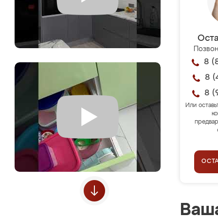
Оста
Позвон
8 (
8 (
8 (
Или оставь
ко
предвар
ОСТ
Ваша