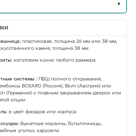
▼
ики
лешница:
пластиковая, толщина 26 мм или 38 мм;
скусственного камня, толщина 38 мм
риты:
изготовим кухню любого размера
тные системы :
ПВШ полного открывания,
ембоксы BOYARD (Россия), Blum (Австрия) или
ich (Германия) с плавным закрыванием дверок или
этой опции
ль:
в цвет фасадов или корпуса
ссуары:
Выкатные корзины, бутылочницы,
ебные уголки, карусели