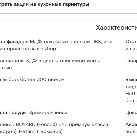
реть акции на кухонные гарнитуры
Характерист
ал фасадов:
МДФ, покрытые плёнкой ПВХ, или
Сто
материал на ваш выбор
из и
я панель:
ХДФ в цвет столешницы или с
Габа
чатью
а выбор, более 300 цветов
Выка
танд
Hett
без 
ля посуды:
Хромированная
Цоко
ники :
BOYARD (Россия) или премиум класса
Аксе
встрия), Hettich (Германия)
волш