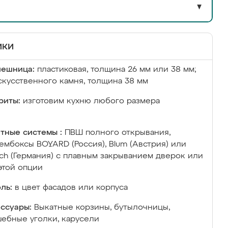
▼
ики
лешница:
пластиковая, толщина 26 мм или 38 мм;
скусственного камня, толщина 38 мм
риты:
изготовим кухню любого размера
тные системы :
ПВШ полного открывания,
ембоксы BOYARD (Россия), Blum (Австрия) или
ich (Германия) с плавным закрыванием дверок или
этой опции
ль:
в цвет фасадов или корпуса
ссуары:
Выкатные корзины, бутылочницы,
ебные уголки, карусели