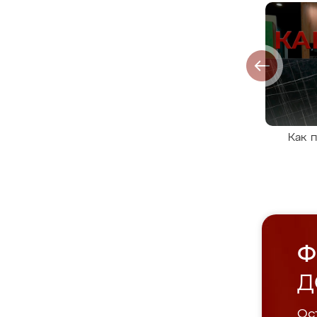
Как 
Ф
Д
Ост