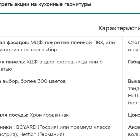
реть акции на кухонные гарнитуры
Характерист
ал фасадов:
МДФ, покрытые плёнкой ПВХ, или
Сто
материал на ваш выбор
из и
я панель:
ХДФ в цвет столешницы или с
Габа
чатью
а выбор, более 300 цветов
Выка
танд
Hett
без 
ля посуды:
Хромированная
Цоко
ники :
BOYARD (Россия) или премиум класса
Аксе
встрия), Hettich (Германия)
волш