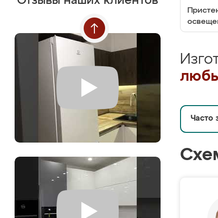
Отзывы наших клиентов
Пристен
освеще
Изго
любы
Часто 
Схе