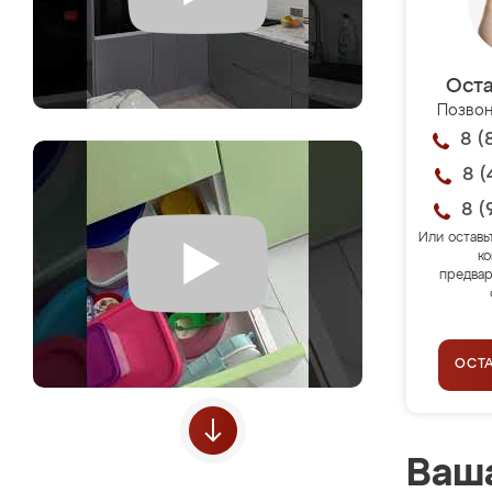
Оста
Позвон
8 (
8 (
8 (
Или оставь
ко
предвар
ОСТ
Ваша