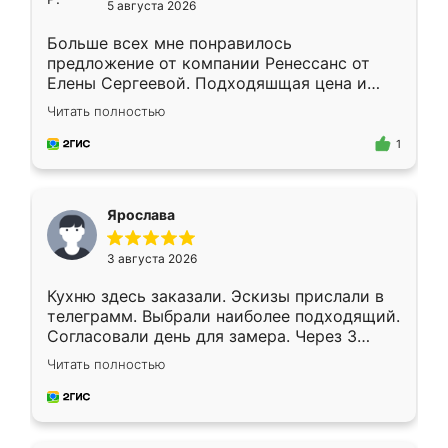
5 августа 2026
Больше всех мне понравилось
предложение от компании Ренессанс от
Елены Сергеевой. Подходяшщая цена и
короткие сроки изготовления. Приехавший
Читать полностью
для замера сотрудник Владислав
предложил по моему эскизу самый
1
подходящий вариант шкафа. Немного его
видоизменил, получилось даже лучше, чем
я хотела.
Ярослава
3 августа 2026
Кухню здесь заказали. Эскизы прислали в
телеграмм. Выбрали наиболее подходящий.
Согласовали день для замера. Через 3
недели кухня была уже готова. Остались
Читать полностью
довольны работой. Спасибо Ренессанс
мебель за качественную работу!