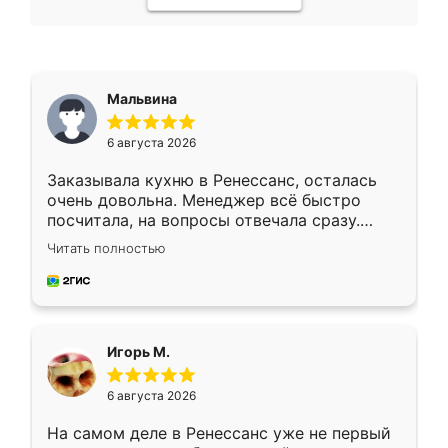
Мальвина
6 августа 2026
Заказывала кухню в Ренессанс, осталась
очень довольна. Менеджер всё быстро
посчитала, на вопросы отвечала сразу.
Замерщик приехал в субботу, подошёл к
Читать полностью
делу со всей ответственностью. Собрали
за день, ребята работали аккуратно, даже
пыли почти не было. Качество отличное,
ящики ходят плавно, ничего не скрипит.
Всё подошло как влитое.
Игорь М.
6 августа 2026
На самом деле в Ренессанс уже не первый