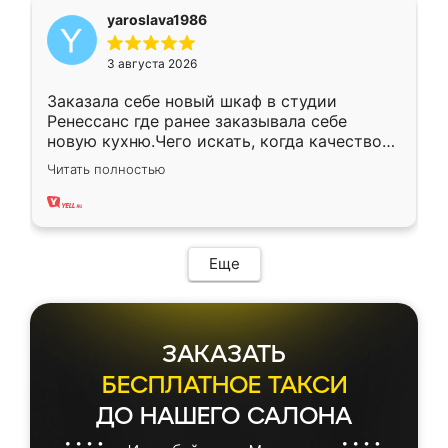
yaroslava1986
3 августа 2026
Заказала себе новый шкаф в студии
Ренессанс где ранее заказывала себе
новую кухню.Чего искать, когда качеством
вполне довольна. Служит кухня уже почти
Читать полностью
два года, нареканий нет.
Еще
ЗАКАЗАТЬ
БЕСПЛАТНОЕ ТАКСИ
ДО НАШЕГО САЛОНА