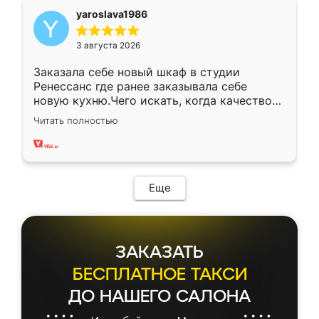
yaroslava1986
3 августа 2026
Заказала себе новый шкаф в студии
Ренессанс где ранее заказывала себе
новую кухню.Чего искать, когда качеством
вполне довольна. Служит кухня уже почти
Читать полностью
два года, нареканий нет.
Еще
ЗАКАЗАТЬ
БЕСПЛАТНОЕ ТАКСИ
ДО НАШЕГО САЛОНА