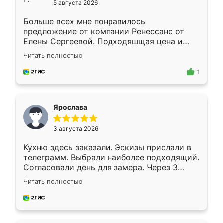
5 августа 2026
Больше всех мне понравилось
предложение от компании Ренессанс от
Елены Сергеевой. Подходяшщая цена и
короткие сроки изготовления. Приехавший
Читать полностью
для замера сотрудник Владислав
предложил по моему эскизу самый
1
подходящий вариант шкафа. Немного его
видоизменил, получилось даже лучше, чем
я хотела.
Ярослава
3 августа 2026
Кухню здесь заказали. Эскизы прислали в
телеграмм. Выбрали наиболее подходящий.
Согласовали день для замера. Через 3
недели кухня была уже готова. Остались
Читать полностью
довольны работой. Спасибо Ренессанс
мебель за качественную работу!