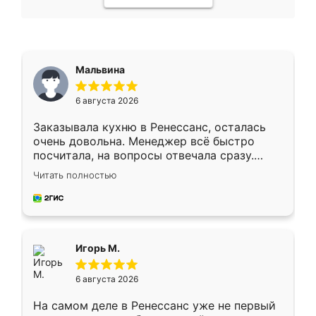
Мальвина
6 августа 2026
Заказывала кухню в Ренессанс, осталась
очень довольна. Менеджер всё быстро
посчитала, на вопросы отвечала сразу.
Замерщик приехал в субботу, подошёл к
Читать полностью
делу со всей ответственностью. Собрали
за день, ребята работали аккуратно, даже
пыли почти не было. Качество отличное,
ящики ходят плавно, ничего не скрипит.
Всё подошло как влитое.
Игорь М.
6 августа 2026
На самом деле в Ренессанс уже не первый