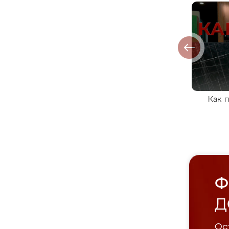
Как 
Ф
Д
Ост