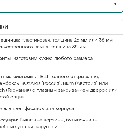
▼
ики
лешница:
пластиковая, толщина 26 мм или 38 мм;
скусственного камня, толщина 38 мм
риты:
изготовим кухню любого размера
тные системы :
ПВШ полного открывания,
ембоксы BOYARD (Россия), Blum (Австрия) или
ich (Германия) с плавным закрыванием дверок или
этой опции
ль:
в цвет фасадов или корпуса
ссуары:
Выкатные корзины, бутылочницы,
ебные уголки, карусели