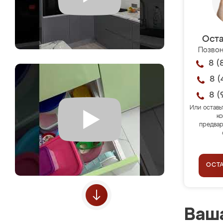
Оста
Позвон
8 (
8 (
8 (
Или оставь
ко
предвар
ОСТ
Ваша