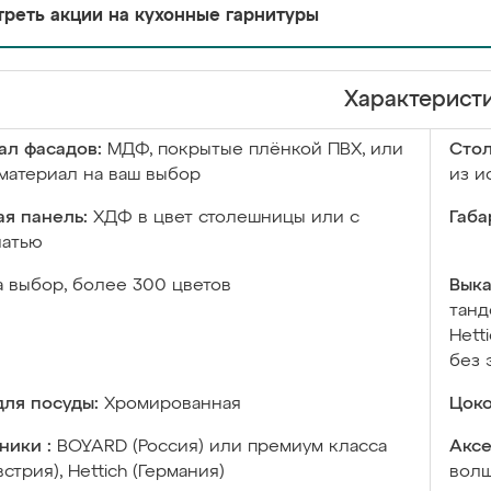
реть акции на кухонные гарнитуры
Характерист
ал фасадов:
МДФ, покрытые плёнкой ПВХ, или
Сто
материал на ваш выбор
из и
я панель:
ХДФ в цвет столешницы или с
Габа
чатью
а выбор, более 300 цветов
Выка
танд
Hett
без 
ля посуды:
Хромированная
Цоко
ники :
BOYARD (Россия) или премиум класса
Аксе
встрия), Hettich (Германия)
волш