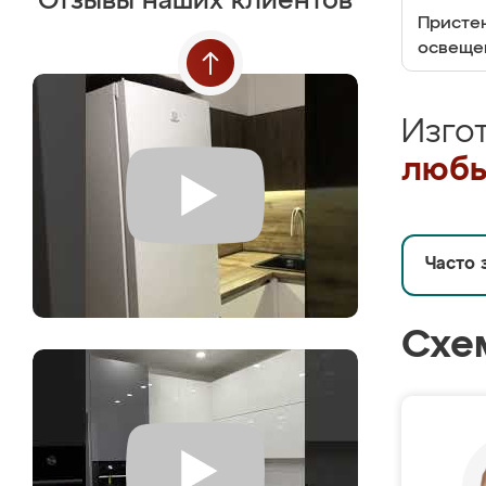
Отзывы наших клиентов
Пристен
освеще
Изго
любы
Часто 
Схе