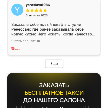
yaroslava1986
3 августа 2026
Заказала себе новый шкаф в студии
Ренессанс где ранее заказывала себе
новую кухню.Чего искать, когда качеством
вполне довольна. Служит кухня уже почти
Читать полностью
два года, нареканий нет.
Еще
ЗАКАЗАТЬ
БЕСПЛАТНОЕ ТАКСИ
ДО НАШЕГО САЛОНА