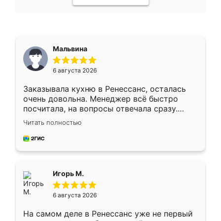
Мальвина
6 августа 2026
Заказывала кухню в Ренессанс, осталась
очень довольна. Менеджер всё быстро
посчитала, на вопросы отвечала сразу.
Замерщик приехал в субботу, подошёл к
Читать полностью
делу со всей ответственностью. Собрали
за день, ребята работали аккуратно, даже
пыли почти не было. Качество отличное,
ящики ходят плавно, ничего не скрипит.
Всё подошло как влитое.
Игорь М.
6 августа 2026
На самом деле в Ренессанс уже не первый