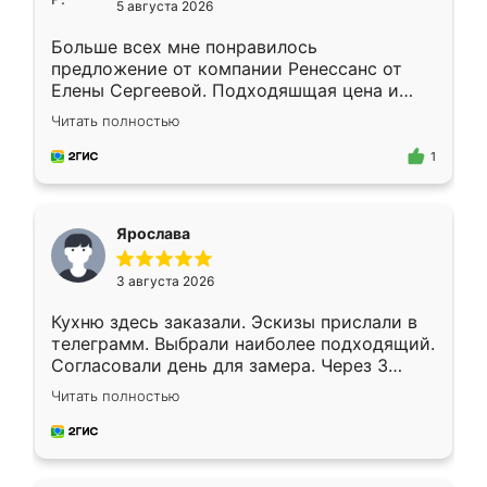
5 августа 2026
Больше всех мне понравилось
предложение от компании Ренессанс от
Елены Сергеевой. Подходяшщая цена и
короткие сроки изготовления. Приехавший
Читать полностью
для замера сотрудник Владислав
предложил по моему эскизу самый
1
подходящий вариант шкафа. Немного его
видоизменил, получилось даже лучше, чем
я хотела.
Ярослава
3 августа 2026
Кухню здесь заказали. Эскизы прислали в
телеграмм. Выбрали наиболее подходящий.
Согласовали день для замера. Через 3
недели кухня была уже готова. Остались
Читать полностью
довольны работой. Спасибо Ренессанс
мебель за качественную работу!