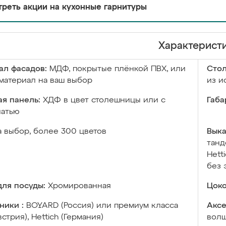
реть акции на кухонные гарнитуры
Характерист
ал фасадов:
МДФ, покрытые плёнкой ПВХ, или
Сто
материал на ваш выбор
из и
я панель:
ХДФ в цвет столешницы или с
Габа
чатью
а выбор, более 300 цветов
Выка
танд
Hett
без 
ля посуды:
Хромированная
Цоко
ники :
BOYARD (Россия) или премиум класса
Аксе
встрия), Hettich (Германия)
волш