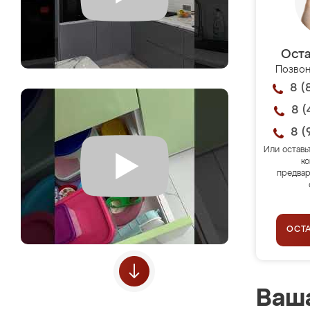
Оста
Позвон
8 (
8 (
8 (
Или оставь
ко
предвар
ОСТ
Ваша