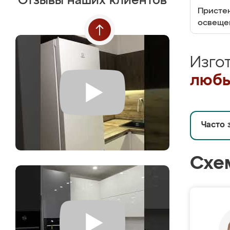
Отзывы наших клиентов
Пристен
освеще
Изго
любы
Часто 
Схе