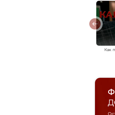
Как 
Ф
Д
Ост