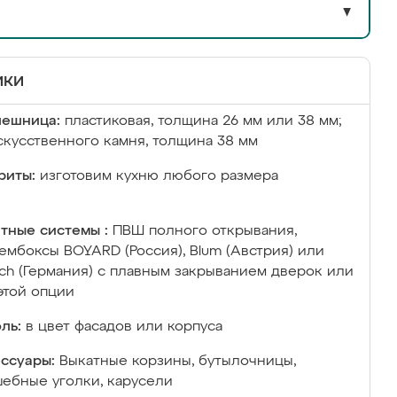
▼
ики
лешница:
пластиковая, толщина 26 мм или 38 мм;
скусственного камня, толщина 38 мм
риты:
изготовим кухню любого размера
тные системы :
ПВШ полного открывания,
ембоксы BOYARD (Россия), Blum (Австрия) или
ich (Германия) с плавным закрыванием дверок или
этой опции
ль:
в цвет фасадов или корпуса
ссуары:
Выкатные корзины, бутылочницы,
ебные уголки, карусели