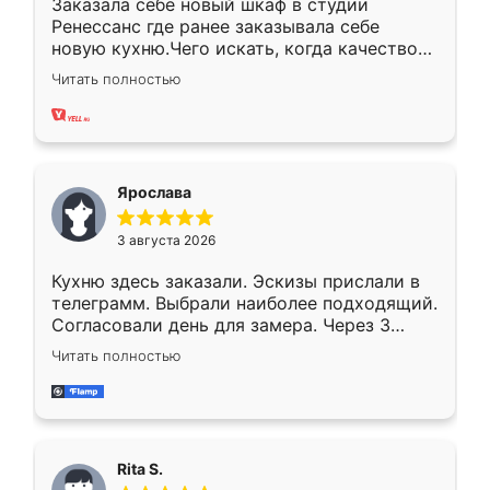
Заказала себе новый шкаф в студии
Ренессанс где ранее заказывала себе
новую кухню.Чего искать, когда качеством
вполне довольна. Служит кухня уже почти
Читать полностью
два года, нареканий нет.
Ярослава
3 августа 2026
Кухню здесь заказали. Эскизы прислали в
телеграмм. Выбрали наиболее подходящий.
Согласовали день для замера. Через 3
недели кухня была уже готова. Остались
Читать полностью
довольны работой. Спасибо Ренессанс
мебель за качественную работу!
Rita S.