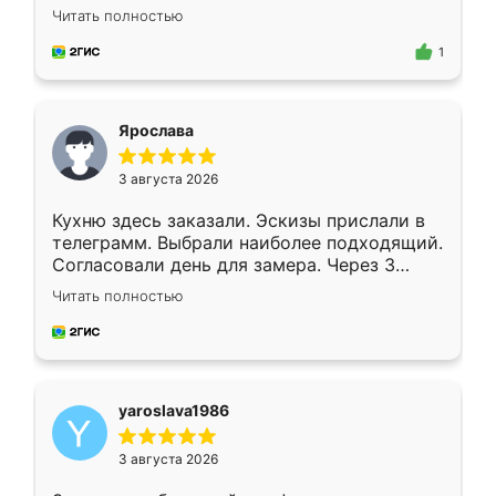
короткие сроки изготовления. Приехавший
Читать полностью
для замера сотрудник Владислав
предложил по моему эскизу самый
1
подходящий вариант шкафа. Немного его
видоизменил, получилось даже лучше, чем
я хотела.
Ярослава
3 августа 2026
Кухню здесь заказали. Эскизы прислали в
телеграмм. Выбрали наиболее подходящий.
Согласовали день для замера. Через 3
недели кухня была уже готова. Остались
Читать полностью
довольны работой. Спасибо Ренессанс
мебель за качественную работу!
yaroslava1986
3 августа 2026