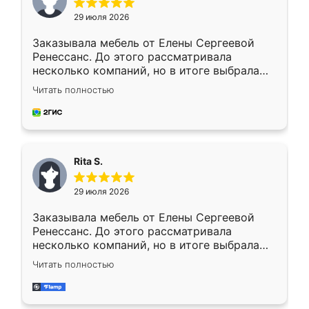
29 июля 2026
Заказывала мебель от Елены Сергеевой
Ренессанс. До этого рассматривала
несколько компаний, но в итоге выбрала
эту. Сначала обговорили условия, потом
Читать полностью
приехал замерщик, всё спокойно объяснил
и снял размеры. Изготовили в срок, с
доставкой тоже никаких проблем не
возникло. Сборку выполнили аккуратно,
мебель сразу встала на свое место без
Rita S.
каких-либо доработок. Качеством осталась
довольна, все выглядит так, как и ожидала.
29 июля 2026
Заказывала мебель от Елены Сергеевой
Ренессанс. До этого рассматривала
несколько компаний, но в итоге выбрала
эту. Сначала обговорили условия, потом
Читать полностью
приехал замерщик, всё спокойно объяснил
и снял размеры. Изготовили в срок, с
доставкой тоже никаких проблем не