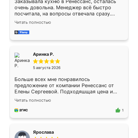
Заказывала кухню в Ренессанс, осталась
очень довольна. Менеджер всё быстро
посчитала, на вопросы отвечала сразу.
Замерщик приехал в субботу, подошёл к
Читать полностью
делу со всей ответственностью. Собрали
за день, ребята работали аккуратно, даже
пыли почти не было. Качество отличное,
ящики ходят плавно, ничего не скрипит.
Всё подошло как влитое.
Аринка Р.
5 августа 2026
Больше всех мне понравилось
предложение от компании Ренессанс от
Елены Сергеевой. Подходяшщая цена и
короткие сроки изготовления. Приехавший
Читать полностью
для замера сотрудник Владислав
предложил по моему эскизу самый
1
подходящий вариант шкафа. Немного его
видоизменил, получилось даже лучше, чем
я хотела.
Ярослава