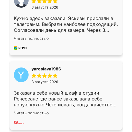
3 августа 2026
Кухню здесь заказали. Эскизы прислали в
телеграмм. Выбрали наиболее подходящий.
Согласовали день для замера. Через 3
недели кухня была уже готова. Остались
Читать полностью
довольны работой. Спасибо Ренессанс
мебель за качественную работу!
yaroslava1986
3 августа 2026
Заказала себе новый шкаф в студии
Ренессанс где ранее заказывала себе
новую кухню.Чего искать, когда качеством
вполне довольна. Служит кухня уже почти
Читать полностью
два года, нареканий нет.