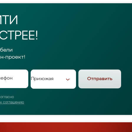
ЙТИ
ТРЕЕ!
ебели
н-проект!
Отправить
согласно
му соглашению