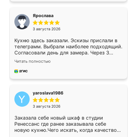
видоизменил, получилось даже лучше, чем
я хотела.
Ярослава
3 августа 2026
Кухню здесь заказали. Эскизы прислали в
телеграмм. Выбрали наиболее подходящий.
Согласовали день для замера. Через 3
недели кухня была уже готова. Остались
Читать полностью
довольны работой. Спасибо Ренессанс
мебель за качественную работу!
yaroslava1986
3 августа 2026
Заказала себе новый шкаф в студии
Ренессанс где ранее заказывала себе
новую кухню.Чего искать, когда качеством
вполне довольна. Служит кухня уже почти