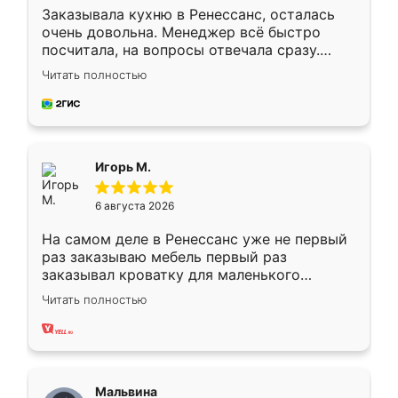
Заказывала кухню в Ренессанс, осталась
очень довольна. Менеджер всё быстро
посчитала, на вопросы отвечала сразу.
Замерщик приехал в субботу, подошёл к
Читать полностью
делу со всей ответственностью. Собрали
за день, ребята работали аккуратно, даже
пыли почти не было. Качество отличное,
ящики ходят плавно, ничего не скрипит.
Всё подошло как влитое.
Игорь М.
6 августа 2026
На самом деле в Ренессанс уже не первый
раз заказываю мебель первый раз
заказывал кроватку для маленького
ребёнка при его рождении ,во второй раз
Читать полностью
заказал шкаф-купе. По качеству очень
хорошее сборка достаточно быстрая,
также адекватные цены. До этого
сравнивал с разными конкурентами в этом
сегменте ,выбор у конкурентов куда
Мальвина