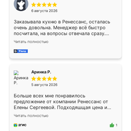
меньше, здесь же он более разнообразный.
Мне нравится ,если что-то потребуется из
6 августа 2026
мебели буду заказывать только здесь.
Заказывала кухню в Ренессанс, осталась
очень довольна. Менеджер всё быстро
посчитала, на вопросы отвечала сразу.
Замерщик приехал в субботу, подошёл к
Читать полностью
делу со всей ответственностью. Собрали
за день, ребята работали аккуратно, даже
пыли почти не было. Качество отличное,
ящики ходят плавно, ничего не скрипит.
Всё подошло как влитое.
Аринка Р.
5 августа 2026
Больше всех мне понравилось
предложение от компании Ренессанс от
Елены Сергеевой. Подходяшщая цена и
короткие сроки изготовления. Приехавший
Читать полностью
для замера сотрудник Владислав
предложил по моему эскизу самый
1
подходящий вариант шкафа. Немного его