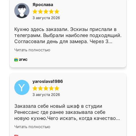
я хотела.
Ярослава
3 августа 2026
Кухню здесь заказали. Эскизы прислали в
телеграмм. Выбрали наиболее подходящий.
Согласовали день для замера. Через 3
недели кухня была уже готова. Остались
Читать полностью
довольны работой. Спасибо Ренессанс
мебель за качественную работу!
yaroslava1986
3 августа 2026
Заказала себе новый шкаф в студии
Ренессанс где ранее заказывала себе
новую кухню.Чего искать, когда качеством
вполне довольна. Служит кухня уже почти
Читать полностью
два года, нареканий нет.