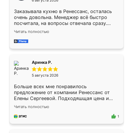
6 августа 2026
мебели буду заказывать только здесь.
Заказывала кухню в Ренессанс, осталась
очень довольна. Менеджер всё быстро
посчитала, на вопросы отвечала сразу.
Замерщик приехал в субботу, подошёл к
Читать полностью
делу со всей ответственностью. Собрали
за день, ребята работали аккуратно, даже
пыли почти не было. Качество отличное,
ящики ходят плавно, ничего не скрипит.
Всё подошло как влитое.
Аринка Р.
5 августа 2026
Больше всех мне понравилось
предложение от компании Ренессанс от
Елены Сергеевой. Подходяшщая цена и
короткие сроки изготовления. Приехавший
Читать полностью
для замера сотрудник Владислав
предложил по моему эскизу самый
1
подходящий вариант шкафа. Немного его
видоизменил, получилось даже лучше, чем