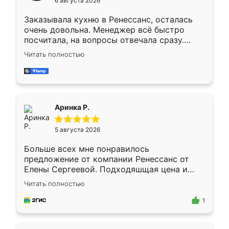
6 августа 2026
мебели буду заказывать только здесь.
Заказывала кухню в Ренессанс, осталась
очень довольна. Менеджер всё быстро
посчитала, на вопросы отвечала сразу.
Замерщик приехал в субботу, подошёл к
Читать полностью
делу со всей ответственностью. Собрали
за день, ребята работали аккуратно, даже
пыли почти не было. Качество отличное,
ящики ходят плавно, ничего не скрипит.
Всё подошло как влитое.
Аринка Р.
5 августа 2026
Больше всех мне понравилось
предложение от компании Ренессанс от
Елены Сергеевой. Подходяшщая цена и
короткие сроки изготовления. Приехавший
Читать полностью
для замера сотрудник Владислав
предложил по моему эскизу самый
1
подходящий вариант шкафа. Немного его
видоизменил, получилось даже лучше, чем