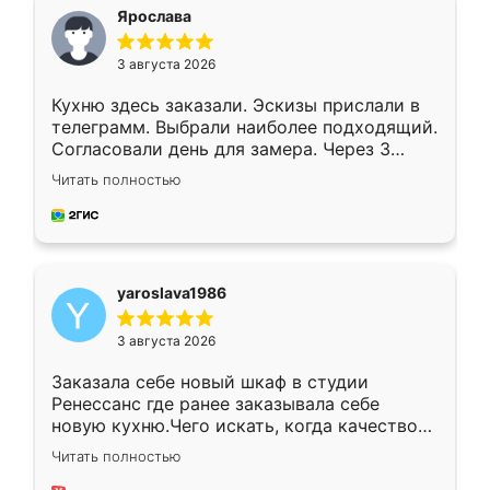
я хотела.
Ярослава
3 августа 2026
Кухню здесь заказали. Эскизы прислали в
телеграмм. Выбрали наиболее подходящий.
Согласовали день для замера. Через 3
недели кухня была уже готова. Остались
Читать полностью
довольны работой. Спасибо Ренессанс
мебель за качественную работу!
yaroslava1986
3 августа 2026
Заказала себе новый шкаф в студии
Ренессанс где ранее заказывала себе
новую кухню.Чего искать, когда качеством
вполне довольна. Служит кухня уже почти
Читать полностью
два года, нареканий нет.