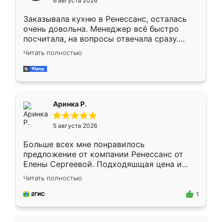
6 августа 2026
мебели буду заказывать только здесь.
Заказывала кухню в Ренессанс, осталась
очень довольна. Менеджер всё быстро
посчитала, на вопросы отвечала сразу.
Замерщик приехал в субботу, подошёл к
Читать полностью
делу со всей ответственностью. Собрали
за день, ребята работали аккуратно, даже
пыли почти не было. Качество отличное,
ящики ходят плавно, ничего не скрипит.
Всё подошло как влитое.
Аринка Р.
5 августа 2026
Больше всех мне понравилось
предложение от компании Ренессанс от
Елены Сергеевой. Подходяшщая цена и
короткие сроки изготовления. Приехавший
Читать полностью
для замера сотрудник Владислав
предложил по моему эскизу самый
1
подходящий вариант шкафа. Немного его
видоизменил, получилось даже лучше, чем