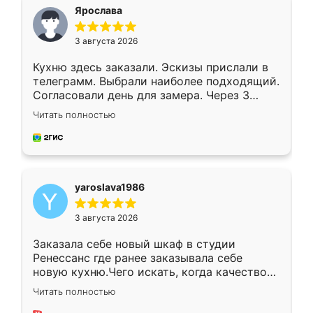
я хотела.
Ярослава
3 августа 2026
Кухню здесь заказали. Эскизы прислали в
телеграмм. Выбрали наиболее подходящий.
Согласовали день для замера. Через 3
недели кухня была уже готова. Остались
Читать полностью
довольны работой. Спасибо Ренессанс
мебель за качественную работу!
yaroslava1986
3 августа 2026
Заказала себе новый шкаф в студии
Ренессанс где ранее заказывала себе
новую кухню.Чего искать, когда качеством
вполне довольна. Служит кухня уже почти
Читать полностью
два года, нареканий нет.