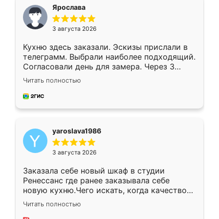
я хотела.
Ярослава
3 августа 2026
Кухню здесь заказали. Эскизы прислали в
телеграмм. Выбрали наиболее подходящий.
Согласовали день для замера. Через 3
недели кухня была уже готова. Остались
Читать полностью
довольны работой. Спасибо Ренессанс
мебель за качественную работу!
yaroslava1986
3 августа 2026
Заказала себе новый шкаф в студии
Ренессанс где ранее заказывала себе
новую кухню.Чего искать, когда качеством
вполне довольна. Служит кухня уже почти
Читать полностью
два года, нареканий нет.