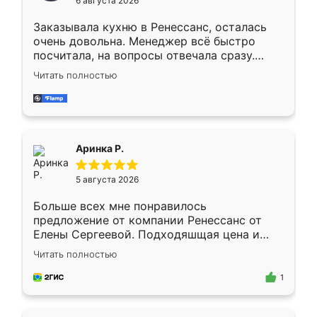
6 августа 2026
мебели буду заказывать только здесь.
Заказывала кухню в Ренессанс, осталась
очень довольна. Менеджер всё быстро
посчитала, на вопросы отвечала сразу.
Замерщик приехал в субботу, подошёл к
Читать полностью
делу со всей ответственностью. Собрали
за день, ребята работали аккуратно, даже
пыли почти не было. Качество отличное,
ящики ходят плавно, ничего не скрипит.
Всё подошло как влитое.
Аринка Р.
5 августа 2026
Больше всех мне понравилось
предложение от компании Ренессанс от
Елены Сергеевой. Подходяшщая цена и
короткие сроки изготовления. Приехавший
Читать полностью
для замера сотрудник Владислав
предложил по моему эскизу самый
1
подходящий вариант шкафа. Немного его
видоизменил, получилось даже лучше, чем