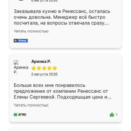
6 августа 2026
мебели буду заказывать только здесь.
Заказывала кухню в Ренессанс, осталась
очень довольна. Менеджер всё быстро
посчитала, на вопросы отвечала сразу.
Замерщик приехал в субботу, подошёл к
Читать полностью
делу со всей ответственностью. Собрали
за день, ребята работали аккуратно, даже
пыли почти не было. Качество отличное,
ящики ходят плавно, ничего не скрипит.
Всё подошло как влитое.
Аринка Р.
5 августа 2026
Больше всех мне понравилось
предложение от компании Ренессанс от
Елены Сергеевой. Подходяшщая цена и
короткие сроки изготовления. Приехавший
Читать полностью
для замера сотрудник Владислав
предложил по моему эскизу самый
1
подходящий вариант шкафа. Немного его
видоизменил, получилось даже лучше, чем