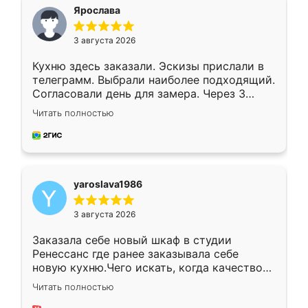
я хотела.
Ярослава
3 августа 2026
Кухню здесь заказали. Эскизы прислали в
телеграмм. Выбрали наиболее подходящий.
Согласовали день для замера. Через 3
недели кухня была уже готова. Остались
Читать полностью
довольны работой. Спасибо Ренессанс
мебель за качественную работу!
yaroslava1986
3 августа 2026
Заказала себе новый шкаф в студии
Ренессанс где ранее заказывала себе
новую кухню.Чего искать, когда качеством
вполне довольна. Служит кухня уже почти
Читать полностью
два года, нареканий нет.