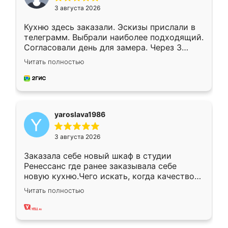
3 августа 2026
Кухню здесь заказали. Эскизы прислали в
телеграмм. Выбрали наиболее подходящий.
Согласовали день для замера. Через 3
недели кухня была уже готова. Остались
Читать полностью
довольны работой. Спасибо Ренессанс
мебель за качественную работу!
yaroslava1986
3 августа 2026
Заказала себе новый шкаф в студии
Ренессанс где ранее заказывала себе
новую кухню.Чего искать, когда качеством
вполне довольна. Служит кухня уже почти
Читать полностью
два года, нареканий нет.