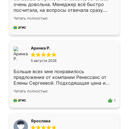
очень довольна. Менеджер всё быстро
посчитала, на вопросы отвечала сразу.
Замерщик приехал в субботу, подошёл к
Читать полностью
делу со всей ответственностью. Собрали
за день, ребята работали аккуратно, даже
пыли почти не было. Качество отличное,
ящики ходят плавно, ничего не скрипит.
Всё подошло как влитое.
Аринка Р.
5 августа 2026
Больше всех мне понравилось
предложение от компании Ренессанс от
Елены Сергеевой. Подходяшщая цена и
короткие сроки изготовления. Приехавший
Читать полностью
для замера сотрудник Владислав
предложил по моему эскизу самый
1
подходящий вариант шкафа. Немного его
видоизменил, получилось даже лучше, чем
я хотела.
Ярослава