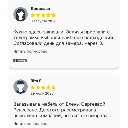
Ярослава
3 августа 2026
Кухню здесь заказали. Эскизы прислали в
телеграмм. Выбрали наиболее подходящий.
Согласовали день для замера. Через 3
недели кухня была уже готова. Остались
Читать полностью
довольны работой. Спасибо Ренессанс
мебель за качественную работу!
Rita S.
29 июля 2026
Заказывала мебель от Елены Сергеевой
Ренессанс. До этого рассматривала
несколько компаний, но в итоге выбрала
эту. Сначала обговорили условия, потом
Читать полностью
приехал замерщик, всё спокойно объяснил