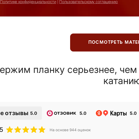
Политике конфиденциальности
|
Пользовательскому соглашению
ПОСМОТРЕТЬ МАТ
ержим планку серьезнее, чем
катани
е отзывы
5.0
5.0
5.0
5
На основе
944
оценок