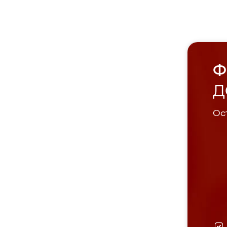
Ф
Д
Ост