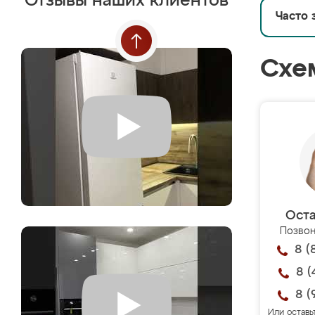
Отзывы наших клиентов
Часто 
Схе
Оста
Позвон
8 (
8 (
8 (
Или оставь