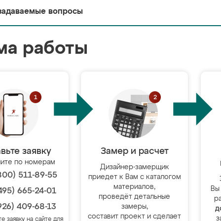
задаваемые вопросы
ма работы
вьте заявку
Замер и расчет
ите по номерам
Дизайнер-замерщик
800) 511-89-55
приедет к Вам с каталогом
материалов,
Вы
495) 665-24-01
проведёт детальные
р
926) 409-68-13
замеры,
д
составит проект и сделает
з
те заявку на сайте для