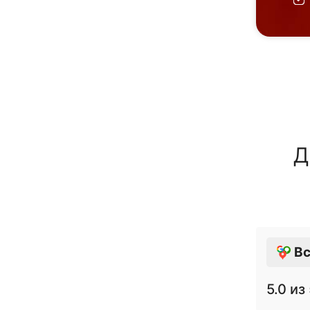
Д
Вс
5.0
из 