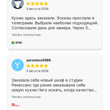
3 августа 2026
Кухню здесь заказали. Эскизы прислали в
телеграмм. Выбрали наиболее подходящий.
Согласовали день для замера. Через 3
недели кухня была уже готова. Остались
Читать полностью
довольны работой. Спасибо Ренессанс
мебель за качественную работу!
yaroslava1986
3 августа 2026
Заказала себе новый шкаф в студии
Ренессанс где ранее заказывала себе
новую кухню.Чего искать, когда качеством
вполне довольна. Служит кухня уже почти
Читать полностью
два года, нареканий нет.