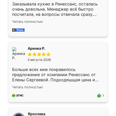
Заказывала кухню в Ренессанс, осталась
очень довольна. Менеджер всё быстро
посчитала, на вопросы отвечала сразу.
Замерщик приехал в субботу, подошёл к
Читать полностью
делу со всей ответственностью. Собрали
за день, ребята работали аккуратно, даже
пыли почти не было. Качество отличное,
ящики ходят плавно, ничего не скрипит.
Всё подошло как влитое.
Аринка Р.
5 августа 2026
Больше всех мне понравилось
предложение от компании Ренессанс от
Елены Сергеевой. Подходяшщая цена и
короткие сроки изготовления. Приехавший
Читать полностью
для замера сотрудник Владислав
предложил по моему эскизу самый
1
подходящий вариант шкафа. Немного его
видоизменил, получилось даже лучше, чем
я хотела.
Ярослава