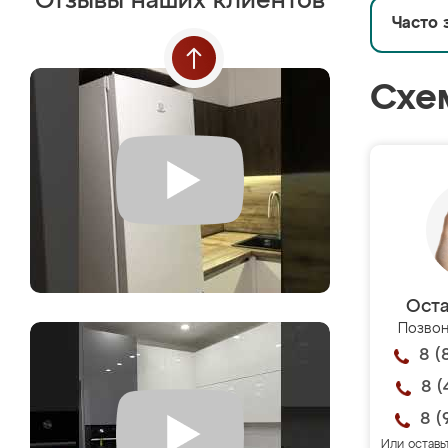
Отзывы наших клиентов
Часто 
Схе
Оста
Позвон
8 (
8 (
8 (
Или оставь