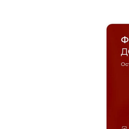
Ф
Д
Ост