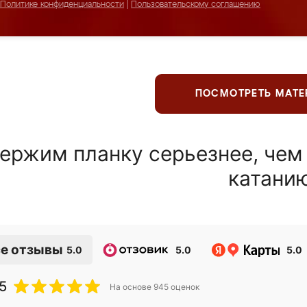
Политике конфиденциальности
|
Пользовательскому соглашению
ПОСМОТРЕТЬ МАТ
ержим планку серьезнее, чем
катани
е отзывы
5.0
5.0
5.0
5
На основе
945
оценок