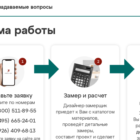
задаваемые вопросы
ма работы
вьте заявку
Замер и расчет
ите по номерам
Дизайнер-замерщик
800) 511-89-55
приедет к Вам с каталогом
материалов,
Вы
495) 665-24-01
проведёт детальные
р
926) 409-68-13
замеры,
д
составит проект и сделает
з
те заявку на сайте для