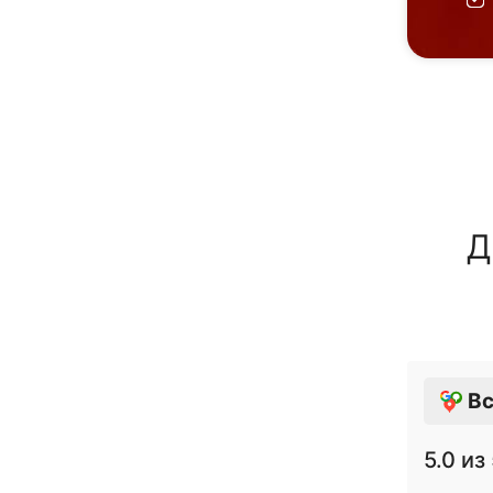
Д
Вс
5.0
из 