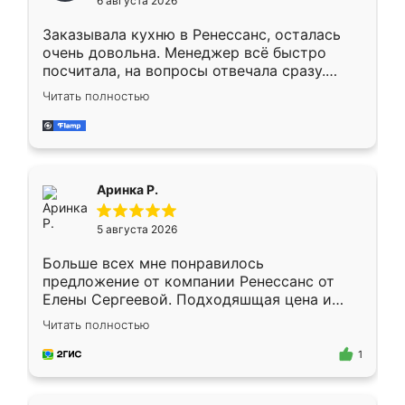
6 августа 2026
мебели буду заказывать только здесь.
Заказывала кухню в Ренессанс, осталась
очень довольна. Менеджер всё быстро
посчитала, на вопросы отвечала сразу.
Замерщик приехал в субботу, подошёл к
Читать полностью
делу со всей ответственностью. Собрали
за день, ребята работали аккуратно, даже
пыли почти не было. Качество отличное,
ящики ходят плавно, ничего не скрипит.
Всё подошло как влитое.
Аринка Р.
5 августа 2026
Больше всех мне понравилось
предложение от компании Ренессанс от
Елены Сергеевой. Подходяшщая цена и
короткие сроки изготовления. Приехавший
Читать полностью
для замера сотрудник Владислав
предложил по моему эскизу самый
1
подходящий вариант шкафа. Немного его
видоизменил, получилось даже лучше, чем