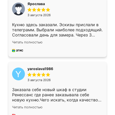
я хотела.
Ярослава
3 августа 2026
Кухню здесь заказали. Эскизы прислали в
телеграмм. Выбрали наиболее подходящий.
Согласовали день для замера. Через 3
недели кухня была уже готова. Остались
Читать полностью
довольны работой. Спасибо Ренессанс
мебель за качественную работу!
yaroslava1986
3 августа 2026
Заказала себе новый шкаф в студии
Ренессанс где ранее заказывала себе
новую кухню.Чего искать, когда качеством
вполне довольна. Служит кухня уже почти
Читать полностью
два года, нареканий нет.