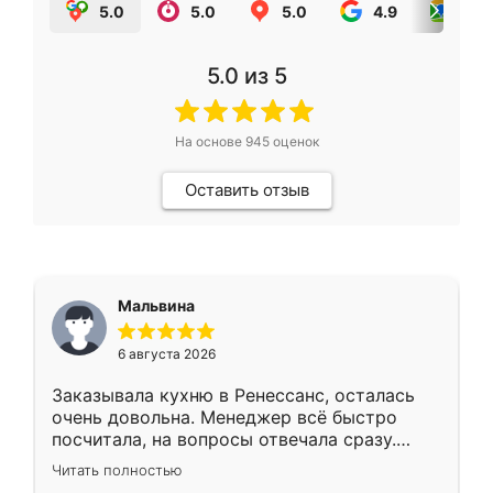
5.0
5.0
5.0
4.9
5.0
5.0
из 5
На основе
945
оценок
Оставить отзыв
Мальвина
6 августа 2026
Заказывала кухню в Ренессанс, осталась
очень довольна. Менеджер всё быстро
посчитала, на вопросы отвечала сразу.
Замерщик приехал в субботу, подошёл к
Читать полностью
делу со всей ответственностью. Собрали