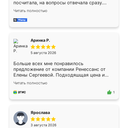
посчитала, на вопросы отвечала сразу.
Замерщик приехал в субботу, подошёл к
Читать полностью
делу со всей ответственностью. Собрали
за день, ребята работали аккуратно, даже
пыли почти не было. Качество отличное,
ящики ходят плавно, ничего не скрипит.
Всё подошло как влитое.
Аринка Р.
5 августа 2026
Больше всех мне понравилось
предложение от компании Ренессанс от
Елены Сергеевой. Подходяшщая цена и
короткие сроки изготовления. Приехавший
Читать полностью
для замера сотрудник Владислав
предложил по моему эскизу самый
1
подходящий вариант шкафа. Немного его
видоизменил, получилось даже лучше, чем
я хотела.
Ярослава
3 августа 2026