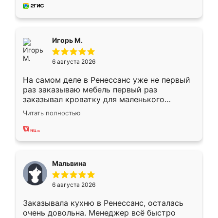
за день, ребята работали аккуратно, даже
пыли почти не было. Качество отличное,
ящики ходят плавно, ничего не скрипит.
Всё подошло как влитое.
Игорь М.
6 августа 2026
На самом деле в Ренессанс уже не первый
раз заказываю мебель первый раз
заказывал кроватку для маленького
ребёнка при его рождении ,во второй раз
Читать полностью
заказал шкаф-купе. По качеству очень
хорошее сборка достаточно быстрая,
также адекватные цены. До этого
сравнивал с разными конкурентами в этом
сегменте ,выбор у конкурентов куда
Мальвина
меньше, здесь же он более разнообразный.
Мне нравится ,если что-то потребуется из
6 августа 2026
мебели буду заказывать только здесь.
Заказывала кухню в Ренессанс, осталась
очень довольна. Менеджер всё быстро