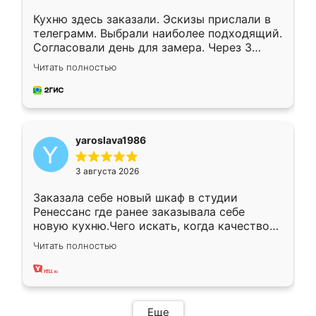
Кухню здесь заказали. Эскизы прислали в
телеграмм. Выбрали наиболее подходящий.
Согласовали день для замера. Через 3
недели кухня была уже готова. Остались
Читать полностью
довольны работой. Спасибо Ренессанс
мебель за качественную работу!
yaroslava1986
3 августа 2026
Заказала себе новый шкаф в студии
Ренессанс где ранее заказывала себе
новую кухню.Чего искать, когда качеством
вполне довольна. Служит кухня уже почти
Читать полностью
два года, нареканий нет.
Еще