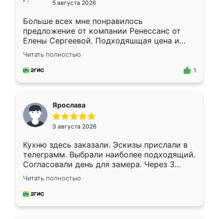
5 августа 2026
Больше всех мне понравилось
предложение от компании Ренессанс от
Елены Сергеевой. Подходяшщая цена и
короткие сроки изготовления. Приехавший
Читать полностью
для замера сотрудник Владислав
предложил по моему эскизу самый
1
подходящий вариант шкафа. Немного его
видоизменил, получилось даже лучше, чем
я хотела.
Ярослава
3 августа 2026
Кухню здесь заказали. Эскизы прислали в
телеграмм. Выбрали наиболее подходящий.
Согласовали день для замера. Через 3
недели кухня была уже готова. Остались
Читать полностью
довольны работой. Спасибо Ренессанс
мебель за качественную работу!