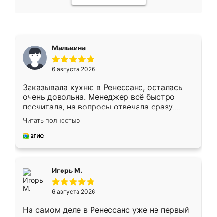
Мальвина
6 августа 2026
Заказывала кухню в Ренессанс, осталась
очень довольна. Менеджер всё быстро
посчитала, на вопросы отвечала сразу.
Замерщик приехал в субботу, подошёл к
Читать полностью
делу со всей ответственностью. Собрали
за день, ребята работали аккуратно, даже
пыли почти не было. Качество отличное,
ящики ходят плавно, ничего не скрипит.
Всё подошло как влитое.
Игорь М.
6 августа 2026
На самом деле в Ренессанс уже не первый