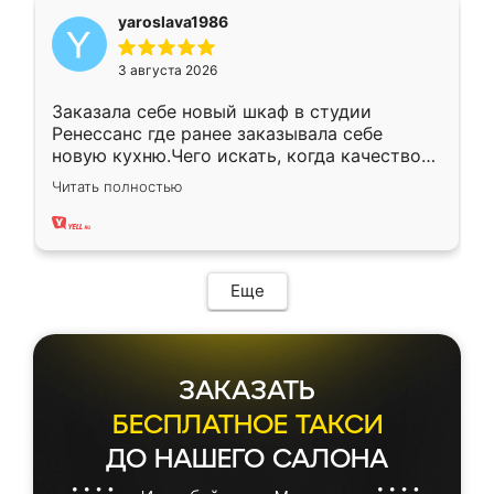
yaroslava1986
3 августа 2026
Заказала себе новый шкаф в студии
Ренессанс где ранее заказывала себе
новую кухню.Чего искать, когда качеством
вполне довольна. Служит кухня уже почти
Читать полностью
два года, нареканий нет.
Еще
ЗАКАЗАТЬ
БЕСПЛАТНОЕ ТАКСИ
ДО НАШЕГО САЛОНА