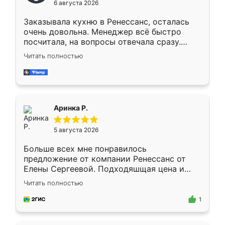
6 августа 2026
мебели буду заказывать только здесь.
Заказывала кухню в Ренессанс, осталась
очень довольна. Менеджер всё быстро
посчитала, на вопросы отвечала сразу.
Замерщик приехал в субботу, подошёл к
Читать полностью
делу со всей ответственностью. Собрали
за день, ребята работали аккуратно, даже
пыли почти не было. Качество отличное,
ящики ходят плавно, ничего не скрипит.
Всё подошло как влитое.
Аринка Р.
5 августа 2026
Больше всех мне понравилось
предложение от компании Ренессанс от
Елены Сергеевой. Подходяшщая цена и
короткие сроки изготовления. Приехавший
Читать полностью
для замера сотрудник Владислав
предложил по моему эскизу самый
1
подходящий вариант шкафа. Немного его
видоизменил, получилось даже лучше, чем