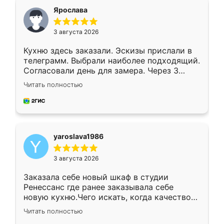
я хотела.
Ярослава
3 августа 2026
Кухню здесь заказали. Эскизы прислали в
телеграмм. Выбрали наиболее подходящий.
Согласовали день для замера. Через 3
недели кухня была уже готова. Остались
Читать полностью
довольны работой. Спасибо Ренессанс
мебель за качественную работу!
yaroslava1986
3 августа 2026
Заказала себе новый шкаф в студии
Ренессанс где ранее заказывала себе
новую кухню.Чего искать, когда качеством
вполне довольна. Служит кухня уже почти
Читать полностью
два года, нареканий нет.