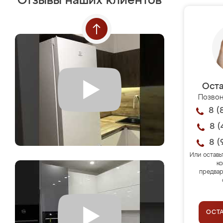
Отзывы наших клиентов
Оста
Позвон
8 (
8 (
8 (
Или оставь
ко
предвар
ОСТ