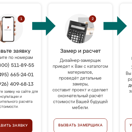
вьте заявку
Замер и расчет
ите по номерам
Дизайнер-замерщик
800) 511-89-55
приедет к Вам с каталогом
материалов,
Вы
495) 665-24-01
проведёт детальные
р
926) 409-68-13
замеры,
д
составит проект и сделает
з
те заявку на сайте для
окончательный расчёт
нсультации и
стоимости Вашей будущей
ительного расчёта
стоимости.
мебели.
ВЫЗВАТЬ ЗАМЕРЩИКА
АВИТЬ ЗАЯВКУ