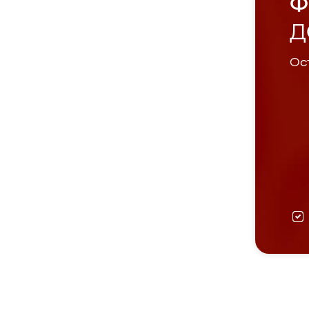
Ф
Д
Ост