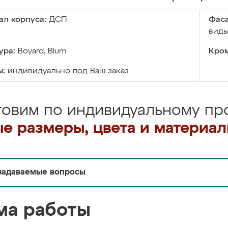
ал корпуса:
ДСП
Фаса
виды
ура:
Boyard, Blum
Кром
ы:
индивидуально под Ваш заказ
товим по индивидуальному про
е размеры, цвета и материа
задаваемые вопросы
ма работы