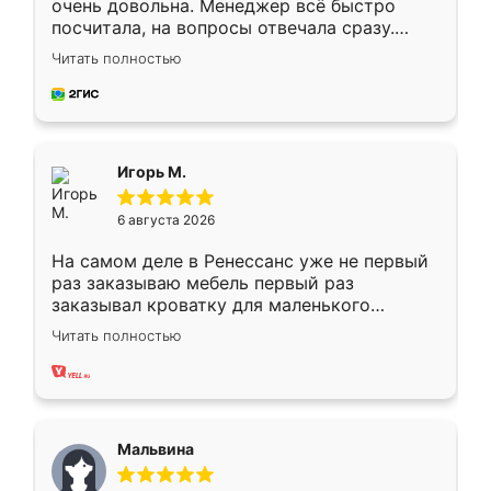
очень довольна. Менеджер всё быстро
посчитала, на вопросы отвечала сразу.
Замерщик приехал в субботу, подошёл к
Читать полностью
делу со всей ответственностью. Собрали
за день, ребята работали аккуратно, даже
пыли почти не было. Качество отличное,
ящики ходят плавно, ничего не скрипит.
Всё подошло как влитое.
Игорь М.
6 августа 2026
На самом деле в Ренессанс уже не первый
раз заказываю мебель первый раз
заказывал кроватку для маленького
ребёнка при его рождении ,во второй раз
Читать полностью
заказал шкаф-купе. По качеству очень
хорошее сборка достаточно быстрая,
также адекватные цены. До этого
сравнивал с разными конкурентами в этом
сегменте ,выбор у конкурентов куда
Мальвина
меньше, здесь же он более разнообразный.
Мне нравится ,если что-то потребуется из