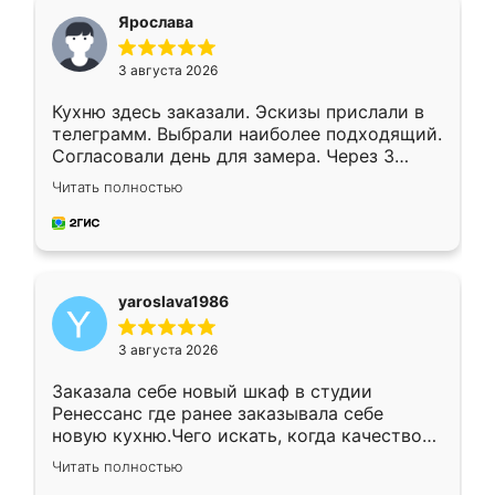
я хотела.
Ярослава
3 августа 2026
Кухню здесь заказали. Эскизы прислали в
телеграмм. Выбрали наиболее подходящий.
Согласовали день для замера. Через 3
недели кухня была уже готова. Остались
Читать полностью
довольны работой. Спасибо Ренессанс
мебель за качественную работу!
yaroslava1986
3 августа 2026
Заказала себе новый шкаф в студии
Ренессанс где ранее заказывала себе
новую кухню.Чего искать, когда качеством
вполне довольна. Служит кухня уже почти
Читать полностью
два года, нареканий нет.