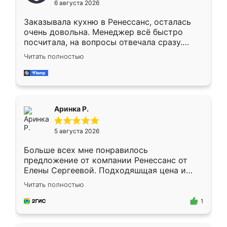
6 августа 2026
мебели буду заказывать только здесь.
Заказывала кухню в Ренессанс, осталась
очень довольна. Менеджер всё быстро
посчитала, на вопросы отвечала сразу.
Замерщик приехал в субботу, подошёл к
Читать полностью
делу со всей ответственностью. Собрали
за день, ребята работали аккуратно, даже
пыли почти не было. Качество отличное,
ящики ходят плавно, ничего не скрипит.
Всё подошло как влитое.
Аринка Р.
5 августа 2026
Больше всех мне понравилось
предложение от компании Ренессанс от
Елены Сергеевой. Подходяшщая цена и
короткие сроки изготовления. Приехавший
Читать полностью
для замера сотрудник Владислав
предложил по моему эскизу самый
1
подходящий вариант шкафа. Немного его
видоизменил, получилось даже лучше, чем