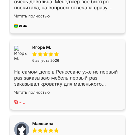
очень довольна. Менеджер всё быстро
посчитала, на вопросы отвечала сразу.
Замерщик приехал в субботу, подошёл к
Читать полностью
делу со всей ответственностью. Собрали
за день, ребята работали аккуратно, даже
пыли почти не было. Качество отличное,
ящики ходят плавно, ничего не скрипит.
Всё подошло как влитое.
Игорь М.
6 августа 2026
На самом деле в Ренессанс уже не первый
раз заказываю мебель первый раз
заказывал кроватку для маленького
ребёнка при его рождении ,во второй раз
Читать полностью
заказал шкаф-купе. По качеству очень
хорошее сборка достаточно быстрая,
также адекватные цены. До этого
сравнивал с разными конкурентами в этом
сегменте ,выбор у конкурентов куда
Мальвина
меньше, здесь же он более разнообразный.
Мне нравится ,если что-то потребуется из