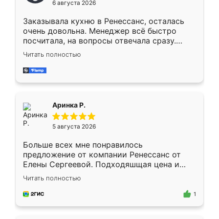
6 августа 2026
мебели буду заказывать только здесь.
Заказывала кухню в Ренессанс, осталась
очень довольна. Менеджер всё быстро
посчитала, на вопросы отвечала сразу.
Замерщик приехал в субботу, подошёл к
Читать полностью
делу со всей ответственностью. Собрали
за день, ребята работали аккуратно, даже
пыли почти не было. Качество отличное,
ящики ходят плавно, ничего не скрипит.
Всё подошло как влитое.
Аринка Р.
5 августа 2026
Больше всех мне понравилось
предложение от компании Ренессанс от
Елены Сергеевой. Подходяшщая цена и
короткие сроки изготовления. Приехавший
Читать полностью
для замера сотрудник Владислав
предложил по моему эскизу самый
1
подходящий вариант шкафа. Немного его
видоизменил, получилось даже лучше, чем