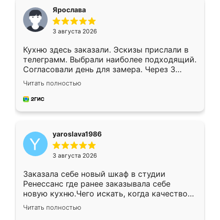
я хотела.
Ярослава
3 августа 2026
Кухню здесь заказали. Эскизы прислали в
телеграмм. Выбрали наиболее подходящий.
Согласовали день для замера. Через 3
недели кухня была уже готова. Остались
Читать полностью
довольны работой. Спасибо Ренессанс
мебель за качественную работу!
yaroslava1986
3 августа 2026
Заказала себе новый шкаф в студии
Ренессанс где ранее заказывала себе
новую кухню.Чего искать, когда качеством
вполне довольна. Служит кухня уже почти
Читать полностью
два года, нареканий нет.