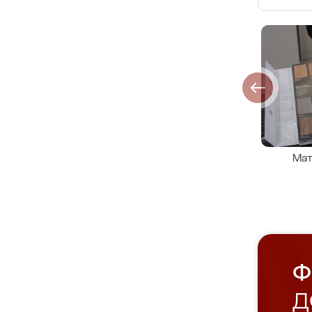
Мат
Ф
Д