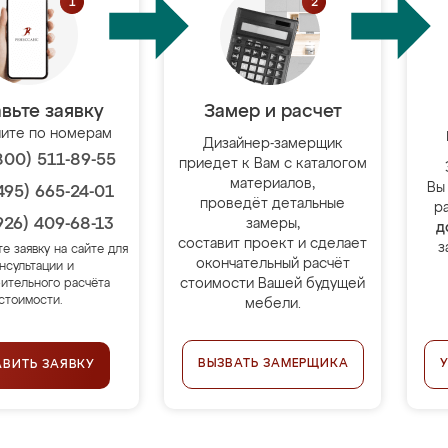
вьте заявку
Замер и расчет
ите по номерам
Дизайнер-замерщик
800) 511-89-55
приедет к Вам с каталогом
материалов,
Вы
495) 665-24-01
проведёт детальные
р
926) 409-68-13
замеры,
д
составит проект и сделает
з
те заявку на сайте для
окончательный расчёт
нсультации и
стоимости Вашей будущей
ительного расчёта
стоимости.
мебели.
ВЫЗВАТЬ ЗАМЕРЩИКА
АВИТЬ ЗАЯВКУ