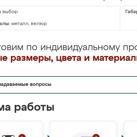
а выбор
Габа
алы:
металл, велюр
товим по индивидуальному про
е размеры, цвета и материа
задаваемые вопросы
ма работы