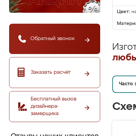
Цвет:
н
Матери
Обратный звонок
Изго
любы
Заказать расчёт
Часто 
Бесплатный вызов
Схе
дизайнера-
замерщика