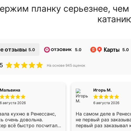
ержим планку серьезнее, чем
катани
е отзывы
5.0
5.0
5.0
5
На основе
945
оценок
Мальвина
Игорь М.
6 августа 2026
6 августа 2026
ала кухню в Ренессанс,
На самом деле в Ренес
ь очень довольна.
не первый раз заказыв
ер всё быстро посчитала,
первый раз заказывал 