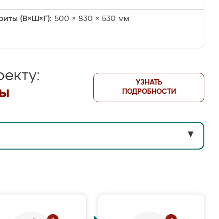
риты (В×Ш×Г):
500 × 830 × 530 мм
екту:
УЗНАТЬ
лы
ПОДРОБНОСТИ
▼