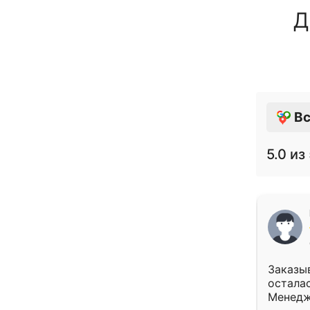
Д
Вс
5.0
из 
Заказыв
осталас
Менедж