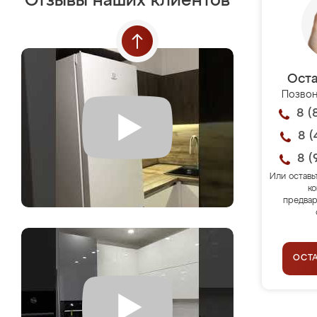
Отзывы наших клиентов
Оста
Позвон
8 (
8 (
8 (
Или оставь
ко
предвар
ОСТ